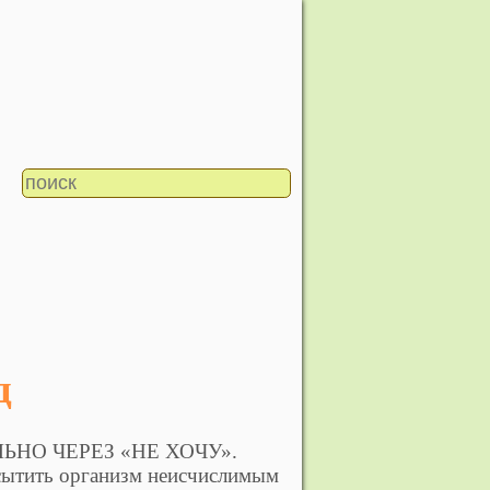
д
ЬНО ЧЕРЕЗ «НЕ ХОЧУ».
асытить организм неисчислимым