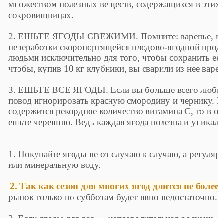
множеством полезных веществ, содержащихся в эти
сокровищницах.
2. ЕШЬТЕ ЯГОДЫ СВЕЖИМИ. Помните: варенье, ко
переработки скоропортящейся плодово-ягодной пр
людьми исключительно для того, чтобы сохранить ее
чтобы, купив 10 кг клубники, вы сварили из нее варе
3. ЕШЬТЕ ВСЕ ЯГОДЫ. Если вы больше всего любит
повод игнорировать красную смородину и чернику. 
содержится рекордное количество витамина С, то в о
ешьте черешню. Ведь каждая ягода полезна и уникал
1. Покупайте ягоды не от случаю к случаю, а регуля
или минеральную воду.
2. Так как сезон для многих ягод длится не более
рынок только по субботам будет явно недостаточно.