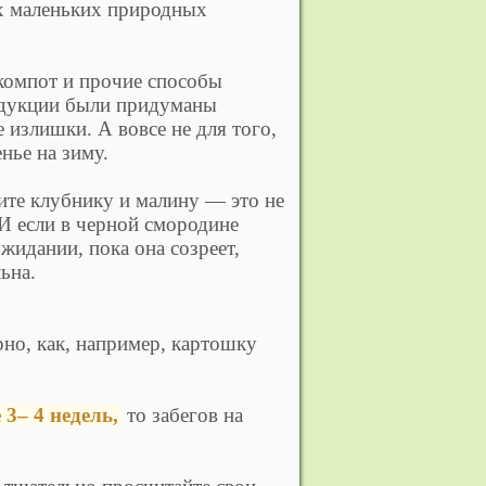
х маленьких природных
мпот и прочие способы
одукции были придуманы
 излишки. А вовсе не для того,
нье на зиму.
е клубнику и малину — это не
И если в черной смородине
жидании, пока она созреет,
ьна.
рно, как, например, картошку
 3– 4 недель,
то забегов на