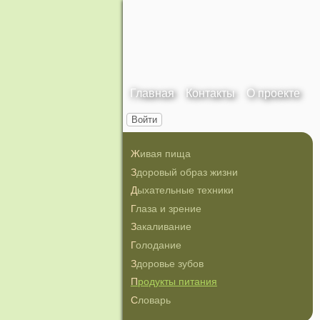
Главная
Контакты
О проекте
Войти
Живая пища
Здоровый образ жизни
Дыхательные техники
Глаза и зрение
Закаливание
Голодание
Здоровье зубов
Продукты питания
Словарь