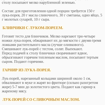
столу посыпают мелко нарубленной зеленью.
Состав: для приготовления одной порции требуется 150 г
лука-порея, 20 г масла сливочного, 30 г сметаны, одно яйцо, 5
г молотых сухарей, 10 г сыра.
БЛИНЧИКИ С ЛУКОМ-ПОРЕЕМ.
Готовят тесто для блинчиков. Мелко нарезают три-четыре
ножки лука-порея, обжаривают их до мягкости с двумя-тремя
ложками растительного масла (лучше оливкового).
Смешивают лук-порей с тестом, солят. Выпекают.
Перед подачей к столу блинчики сворачивают вдвое,
обрызгивают горячим топленым маслом, посыпают тертым
сыром. Подают горячими.
ГАРНИР ИЗ ЛУКА-ПОРЕЯ.
Лук-порей, нарезанный кольцами шириной около 1 см,
обваливают в муке и жарят во фритюре (сильно разогретом
жире) 5-7 мин до золотистого цвета. Подают как гарнир к
жареному мясу.
ЛУК-ПОРЕЙ СО СЛИВОЧНЫМ МАСЛОМ.