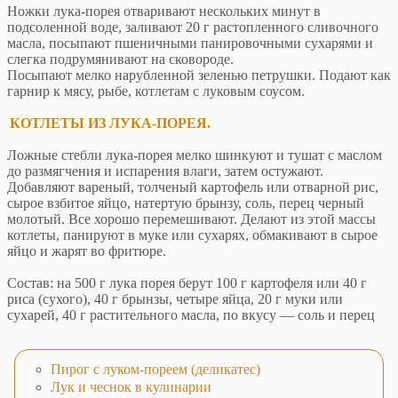
Ножки лука-порея отваривают нескольких минут в
подсоленной воде, заливают 20 г растопленного сливочного
масла, посыпают пшеничными панировочными сухарями и
слегка подрумянивают на сковороде.
Посыпают мелко нарубленной зеленью петрушки. Подают как
гарнир к мясу, рыбе, котлетам с луковым соусом.
КОТЛЕТЫ ИЗ ЛУКА-ПОРЕЯ.
Ложные стебли лука-порея мелко шинкуют и тушат с маслом
до размягчения и испарения влаги, затем остужают.
Добавляют вареный, толченый картофель или отварной рис,
сырое взбитое яйцо, натертую брынзу, соль, перец черный
молотый. Все хорошо перемешивают. Делают из этой массы
котлеты, панируют в муке или сухарях, обмакивают в сырое
яйцо и жарят во фритюре.
Состав: на 500 г лука порея берут 100 г картофеля или 40 г
риса (сухого), 40 г брынзы, четыре яйца, 20 г муки или
сухарей, 40 г растительного масла, по вкусу — соль и перец
Пирог с луком-пореем (деликатес)
Лук и чеснок в кулинарии