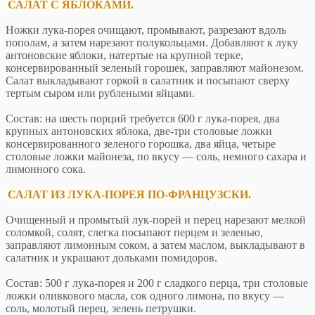
САЛАТ С ЯБЛОКАМИ.
Ножки лука-порея очищают, промывают, разрезают вдоль
пополам, а затем нарезают полукольцами. Добавляют к луку
антоновские яблоки, натертые на крупной терке,
консервированный зеленый горошек, заправляют майонезом.
Салат выкладывают горкой в салатник и посыпают сверху
тертым сыром или рублеными яйцами.
Состав: на шесть порций требуется 600 г лука-порея, два
крупных антоновских яблока, две-три столовые ложки
консервированного зеленого горошка, два яйца, четыре
столовые ложки майонеза, по вкусу — соль, немного сахара и
лимонного сока.
САЛАТ ИЗ ЛУКА-ПОРЕЯ ПО-ФРАНЦУЗСКИ.
Очищенный и промытый лук-порей и перец нарезают мелкой
соломкой, солят, слегка посыпают перцем и зеленью,
заправляют лимонным соком, а затем маслом, выкладывают в
салатник и украшают дольками помидоров.
Состав: 500 г лука-порея и 200 г сладкого перца, три столовые
ложки оливкового масла, сок одного лимона, по вкусу —
соль, молотый перец, зелень петрушки.