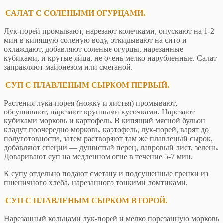
САЛАТ С СОЛЕНЫМИ ОГУРЦАМИ.
Лук-порей промывают, нарезают колечками, опускают на 1-2
мин в кипящую соленую воду, откидывают на сито и
охлаждают, добавляют соленые огурцы, нарезанные
кубиками, и крутые яйца, не очень мелко нарубленные. Салат
заправляют майонезом или сметаной.
СУП С ПЛАВЛЕНЫМ СЫРКОМ ПЕРВЫЙ.
Растения лука-порея (ножку и листья) промывают,
обсушивают, нарезают крупными кусочками. Нарезают
кубиками морковь и картофель. В кипящий мясной бульон
кладут поочередно морковь, картофель, лук-порей, варят до
полуготовности, затем растворяют там же плавленый сырок,
добавляют специи — душистый перец, лавровый лист, зелень.
Доваривают суп на медленном огне в течение 5-7 мин.
К супу отдельно подают сметану и подсушенные гренки из
пшеничного хлеба, нарезанного тонкими ломтиками.
СУП С ПЛАВЛЕНЫМ СЫРКОМ ВТОРОЙ.
Нарезанный кольцами лук-порей и мелко порезанную морковь