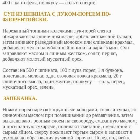
400 г картофеля, по вкусу — соль и специи.
СУП ИЗ ШПИНАТА С ЛУКОМ-ПОРЕЕМ ПО-
ФЛОРЕНТИЙСКИ.
Нарезанный тонкими колечками лук-порей слегка
обжаривают на сливочном масле, добавляют мясной бульон,
затем вливают разведенный молоком или сливками крахмал,
добавляют мелко нарубленный шпинат и варят 5 мин. Суп
заправляют маслом и яичным желтком, солят, перчат,
добавляют молотый мускатный орех.
Состав: на 500 г шпината, 100 г лука-порея, 1 л бульона,
полстакана молока, одна столовая ложка крахмала, 20 г
сливочного масла, один желток, по вкусу — соль, перец,
мускатный орех, зелень.
ЗАПЕКАНКА.
Ножки порея нарезают крупными кольцами, солят и тушат, со
сливочным маслом при помешивании до размягчения, затем
выкладывают ровным слоем на сковороду, смазанную маслом,
и посыпанную сухарями, поливают сметаной, смешанной с
сырым яйцом, сверху посыпают тертым сыром и запекают в
духовке до образования румяной корочки. Перед подачей к