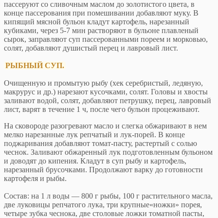
пассеруют со сливочным маслом до золотистого цвета, в
конце пассерования при помешивании добавляют муку. В
кипящий мясной бульон кладут картофель, нарезанный
кубиками, через 5-7 мин растворяют в бульоне плавленый
сырок, заправляют суп пассерованными пореем и морковью,
солят, добавляют душистый перец и лавровый лист.
РЫБНЫЙ СУП.
Очищенную и промытую рыбу (хек серебристый, ледяную,
макрурус и др.) нарезают кусочками, солят. Головы и хвосты
заливают водой, солят, добавляют петрушку, перец, лавровый
лист, варят в течение 1 ч, после чего бульон процеживают.
На сковороде разогревают масло и слегка обжаривают в нем
мелко нарезанные лук репчатый и лук-порей. В конце
поджаривания добавляют томат-пасту, растертый с солью
чеснок. Заливают обжаренный лук подготовленным бульоном
и доводят до кипения. Кладут в суп рыбу и картофель,
нарезанный брусочками. Продолжают варку до готовности
картофеля и рыбы.
Состав: на 1 л воды — 800 г рыбы, 100 г растительного масла,
две луковицы репчатого лука, три крупные«ножки» порея,
четыре зубка чеснока, две столовые ложки томатной пасты,