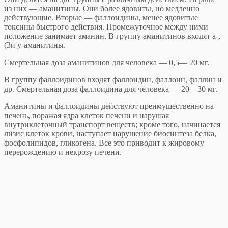
из них — аманитины. Они более ядовиты, но медленно
действующие. Вторые — фаллоидины, менее ядовитые
токсины быстрого действия. Промежуточное между ними
положение занимает аманин. В группу аманитинов входят а-,
(3и у-аманитины.
Смертельная доза аманитинов для человека — 0,5— 20 мг.
В группу фаллоидинов входят фаллоидин, фаллоин, фаллин и
др. Смертельная доза фаллоидина для человека — 20—30 мг.
Аманитины и фаллоидины действуют преимущественно на
печень, поражая ядра клеток печени и нарушая
внутриклеточный транспорт веществ; кроме того, начинается
лизис клеток крови, наступает нарушение биосинтеза белка,
фосфолипидов, гликогена. Все это приводит к жировому
перерождению и некрозу печени.