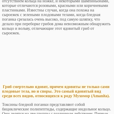
отсутствием кольца на ножке, и некоторыми шампиньонами,
которые отличаются розовыми, красными или коричневыми
пластинками. Известны случаи, когда она похожа на
сыроежек с зелеными плодовыми телами, когда бледная
поганка срезалась очень высоко, под самую шляпку, что
делало при переборке грибов дома невозможным обнаружить
кольцо и вольву, отличающие этот ядовитый гриб от
сыроежек.
Гриб смертельно ядовит, причем ядовиты не только сами
плодовые тела, но и споры. Это самый ядовитый вид
среди всех видов, относящихся к роду Мухомор (Amanita).
Токсины бледной поганки представляют собой
бициклические полипептиды, содержащие индольное кольцо.
Они делятся на две группы с различным действием. Первые