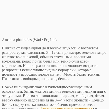
Amanita phalloides (Watl.: Fr.) Link
Шляпка от яйцевидной до плоско-выпуклой, с возрастом
распростертая, слизистая, 6—12 см в диаметре, зеленоватая до
желтовато-оливковой, обычно с темными, вросшими
волокнами, редко почти белая или темно-оливково-
коричневая. На поверхности шляпки в молодом возрасте
разбросаны белые хлопьевидные бородавки, которые
исчезают у взрослых плодовых тел . Мякоть белая, тонкая.
Пластинки свободные, широкие, белые.
Ножка цилиндрическая с клубневидно-расширенным
основанием, белая, желтоватая или зеленоватая, гладкая или с
чешуйками. Вольва чашковидная, широкая, свободная, белая,
вверху обычно надорванная на 3—4 части (лопасти). Кольцо
белое, сверху слегка полосатое, обычно прямостоячее, в
верхней части ножки.
Запах и вкус очень приятные
; у