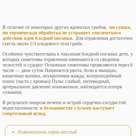
В отличие от некоторых других ядовитых грибов,
ни сушка,
ни термическая обработка не устраняет токсического
действия ядов бледной поганки.
Для отравления достаточно
съесть около 1/3 плодового тела гриба
Особенно чувствительны к токсинам бледной поганки дети, у
которых симптомы отравления начинаются со сведения
челюстей и судорог Основные симптомы проявляются через 6
часов — двое суток Начинается рвота, боли в мышцах,
кишечные колики, неукротимая жажда, холероподобный
понос (часто с кровью) Пульс слабый, нитевидный,
артериальное давление пониженное, наблюдается потеря
сознания.
В результате некроза печени и острой сердечно-сосудистой
недостаточности
в большинстве случаев наступает
смертельный исход.
Ложноопенок серно-желтый