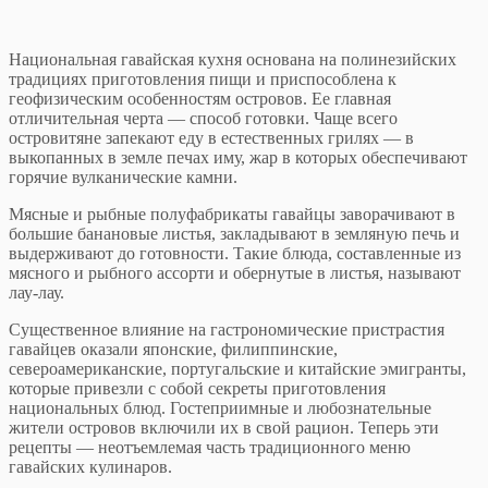
Национальная гавайская кухня основана на полинезийских
традициях приготовления пищи и приспособлена к
геофизическим особенностям островов. Ее главная
отличительная черта — способ готовки. Чаще всего
островитяне запекают еду в естественных грилях — в
выкопанных в земле печах иму, жар в которых обеспечивают
горячие вулканические камни.
Мясные и рыбные полуфабрикаты гавайцы заворачивают в
большие банановые листья, закладывают в земляную печь и
выдерживают до готовности. Такие блюда, составленные из
мясного и рыбного ассорти и обернутые в листья, называют
лау-лау.
Существенное влияние на гастрономические пристрастия
гавайцев оказали японские, филиппинские,
североамериканские, португальские и китайские эмигранты,
которые привезли с собой секреты приготовления
национальных блюд. Гостеприимные и любознательные
жители островов включили их в свой рацион. Теперь эти
рецепты — неотъемлемая часть традиционного меню
гавайских кулинаров.