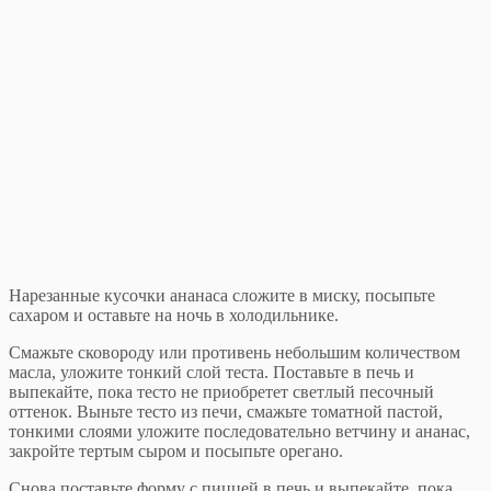
Нарезанные кусочки ананаса сложите в миску, посыпьте
сахаром и оставьте на ночь в холодильнике.
Смажьте сковороду или противень небольшим количеством
масла, уложите тонкий слой теста. Поставьте в печь и
выпекайте, пока тесто не приобретет светлый песочный
оттенок. Выньте тесто из печи, смажьте томатной пастой,
тонкими слоями уложите последовательно ветчину и ананас,
закройте тертым сыром и посыпьте орегано.
Снова поставьте форму с пиццей в печь и выпекайте, пока