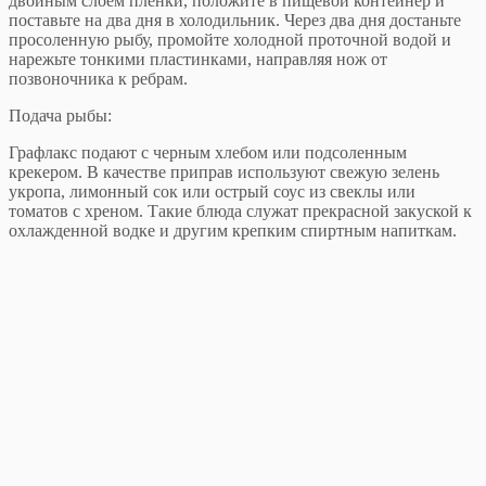
двойным слоем пленки, положите в пищевой контейнер и
поставьте на два дня в холодильник. Через два дня достаньте
просоленную рыбу, промойте холодной проточной водой и
нарежьте тонкими пластинками, направляя нож от
позвоночника к ребрам.
Подача рыбы:
Графлакс подают с черным хлебом или подсоленным
крекером. В качестве приправ используют свежую зелень
укропа, лимонный сок или острый соус из свеклы или
томатов с хреном. Такие блюда служат прекрасной закуской к
охлажденной водке и другим крепким спиртным напиткам.