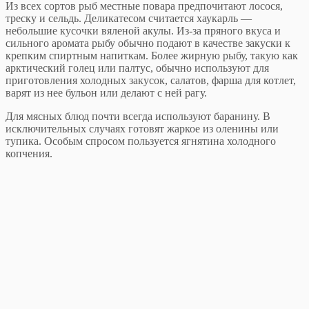
Из всех сортов рыб местные повара предпочитают лосося,
треску и сельдь. Деликатесом считается хаукарль —
небольшие кусочки вяленой акулы. Из-за пряного вкуса и
сильного аромата рыбу обычно подают в качестве закуски к
крепким спиртным напиткам. Более жирную рыбу, такую как
арктический голец или палтус, обычно используют для
приготовления холодных закусок, салатов, фарша для котлет,
варят из нее бульон или делают с ней рагу.
Для мясных блюд почти всегда используют баранину. В
исключительных случаях готовят жаркое из оленины или
тупика. Особым спросом пользуется ягнятина холодного
копчения.