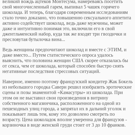
великий вождь ацтеков Монтесума, намереваясь посетить
свой многочисленный гарем, выпивал 5 чашек горячего
шоколада. И теперь, благодаря современным исследованиям
стало точно доказано, что повышению сексуального аппетита
активно содействует шоколад, ведь даже мужчины, может
даже и интуитивно понимая это, включили его в свой
джентльменский набор, куда так же входят три гвоздички и
пресловутая бутылочка вина...
Ведь женщины предпочитают шоколад и вместе с ЭТИМ, и
даже вместо... Путем статистического опроса удалось
выяснить, что половина женщин США скорее отказалась бы
от секса, чем от шоколада, который способен быстро снять
негативные последствия стрессовых ситуаций.
Наверное, именно поэтому французский кондитер Жак Бокель
из небольшого городка Саверн решил изобразить эротические
сцены и позы знаменитой «Камасутры» из шоколада. При
этом он не выставил свои произведения в витрину
собственного магазинчика, расположенного на одной из
пешеходных улиц города, а запрятал их в дальний уголок и
показывает лишь тем, кому это дозволено смотреть по
возрасту. Цена шоколадок вполне умеренна для французов -
корзиночка в виде женской груди стоит от 3 до 10 франков.