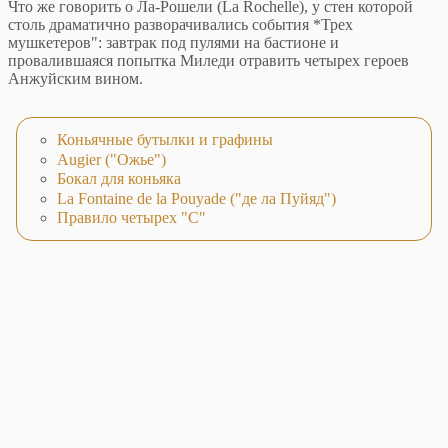
Что же говорить о Ла-Рошели (La Rochelle), у стен которой
столь драматично разворачивались события *Трех
мушкетеров": завтрак под пулями на бастионе и
провалившаяся попытка Миледи отравить четырех героев
Анжуйским вином.
Коньячные бутылки и графины
Augier ("Ожье")
Бокал для коньяка
La Fontaine de la Pouyade ("де ла Пуйяд")
Правило четырех "С"