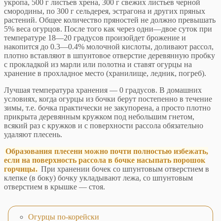
укропа, 500 г листьев хрена, 300 г свежих листьев черной
смородины, по 300 г сельдерея, эстрагона и других пряных
растений. Общее количество пряностей не должно превышать
5% веса огурцов. После того как через одни—двое суток при
температуре 18—20 градусов произойдет брожение и
накопится до 0.3—0.4% молочной кислоты, доливают рассол,
плотно вставляют в шпунтовое отверстие деревянную пробку
с прокладкой из марли или полотна и ставят огурцы на
хранение в прохладное место (хранилище, ледник, погреб).
Лучшая температура хранения — 0 градусов. В домашних
условиях, когда огурцы из бочки берут постепенно в течение
зимы, т.е. бочка практически не закупорена, а просто плотно
прикрыта деревянным кружком под небольшим гнетом,
всякий раз с кружков и с поверхности рассола обязательно
удаляют плесень.
Образования плесени можно почти полностью избежать,
если на поверхность рассола в бочке насыпать порошок
горчицы.
При хранении бочек со шпунтовым отверстием в
клепке (в боку) бочку укладывают лежа, со шпунтовым
отверстием в крышке — стоя.
Огурцы по-корейски