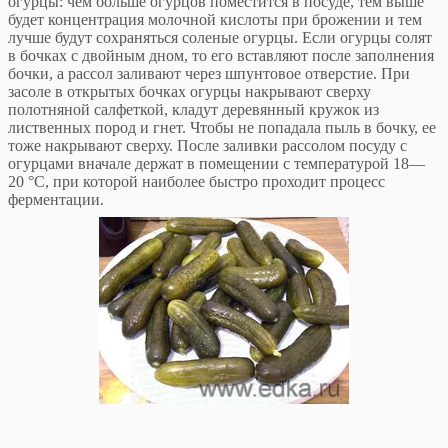
огурцы: чем больше огурцов поместится в посуде, тем выше
будет концентрация молочной кислоты при брожении и тем
лучше будут сохраняться соленые огурцы. Если огурцы солят
в бочках с двойным дном, то его вставляют после заполнения
бочки, а рассол заливают через шпунтовое отверстие. При
засоле в открытых бочках огурцы накрывают сверху
полотняной салфеткой, кладут деревянный кружок из
лиственных пород и гнет. Чтобы не попадала пыль в бочку, ее
тоже накрывают сверху. После заливки рассолом посуду с
огурцами вначале держат в помещении с температурой 18—
20 °С, при которой наиболее быстро проходит процесс
ферментации.