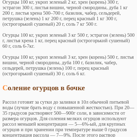
Огурцы 100 кг, укроп зеленый 2 кг, хрен (корень) 300 г,
эстрагон 300 г, листья вишни, черной смородины, дуба 1 кг
200 г, листья хрена 500–700 г, базилик, чабер, сельдерей,
петрушка (зелень) 1 кг 200 г, перец красный 1 кг 300 г,
(острогорький сушеный) 20 г, соль 7 кг 500 г.
Огурцы 100 кг, укроп зеленый 3 кг 500 г, эстрагон (зелень) 500
г, листья хрена 1 кг, перец красный (острогорький сушеный)
60 г, соль 6-7кг.
Огурцы 100 кг, укроп зеленый 3 кг, хрен (корень) 500 г, листья
вишни, черной смородины, дуба 100 г, базилик, чабер,
сельдерей, петрушка (зелень) 100 г, перец красный
(острогорький сушеный) 30 г, соль 6 кг.
Соление огурцов в бочке
Рассол готовят за сутки до заливки в 10л обычной питьевой
воды (лучше брать воду с повышенной жесткостью). При 20—
35 градусов растворяют 500—900г соли, в зависимости от
размера огурцов. Для соления мелких огурцов используют
рассол меньшей концентрации — 5—6%-ый, для крупных
огурцов и при хранении при температуре выше 0 градусов
концентрация рассола — 7—9%. После этого раствор