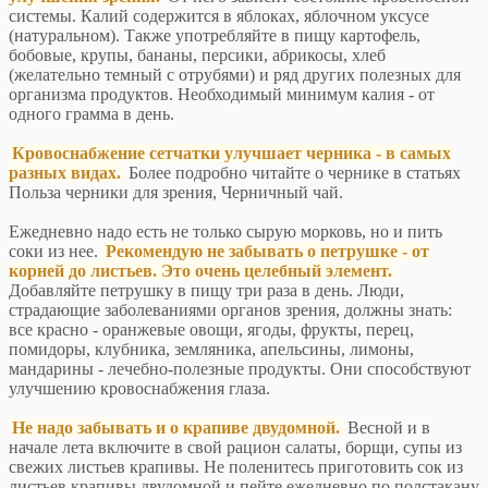
системы. Калий содержится в яблоках, яблочном уксусе
(натуральном). Также употребляйте в пищу картофель,
бобовые, крупы, бананы, персики, абрикосы, хлеб
(желательно темный с отрубями) и ряд других полезных для
организма продуктов. Необходимый минимум калия - от
одного грамма в день.
Кровоснабжение сетчатки улучшает черника - в самых
разных видах.
Более подробно читайте о чернике в статьях
Польза черники для зрения, Черничный чай.
Ежедневно надо есть не только сырую морковь, но и пить
соки из нее.
Рекомендую не забывать о петрушке - от
корней до листьев. Это очень целебный элемент.
Добавляйте петрушку в пищу три раза в день. Люди,
страдающие заболеваниями органов зрения, должны знать:
все красно - оранжевые овощи, ягоды, фрукты, перец,
помидоры, клубника, земляника, апельсины, лимоны,
мандарины - лечебно-полезные продукты. Они способствуют
улучшению кровоснабжения глаза.
Не надо забывать и о крапиве двудомной.
Весной и в
начале лета включите в свой рацион салаты, борщи, супы из
свежих листьев крапивы. Не поленитесь приготовить сок из
листьев крапивы двудомной и пейте ежедневно по полстакану