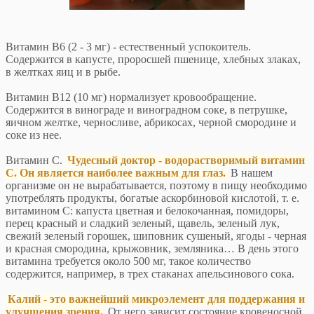
Витамин В6 (2 - 3 мг) - естественный успокоитель.
Содержится в капусте, проросшей пшенице, хлебных злаках,
в желтках яиц и в рыбе.
Витамин В12 (10 мг) нормализует кровообращение.
Содержится в винограде и виноградном соке, в петрушке,
яичном желтке, черносливе, абрикосах, черной смородине и
соке из нее.
Витамин С.
Чудесный доктор - водорастворимый витамин
С. Он является наиболее важным для глаз.
В нашем
организме он не вырабатывается, поэтому в пищу необходимо
употреблять продукты, богатые аскорбиновой кислотой, т. е.
витамином С: капуста цветная и белокочанная, помидоры,
перец красный и сладкий зеленый, щавель, зеленый лук,
свежий зеленый горошек, шиповник сушеный, ягоды - черная
и красная смородина, крыжовник, земляника… В день этого
витамина требуется около 500 мг, такое количество
содержится, например, в трех стаканах апельсинового сока.
Калий - это важнейший микроэлемент для поддержания и
улучшения зрения.
От него зависит состояние кровеносной