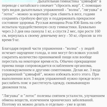
Дыхательная гимнастика "цзяньфэй" в
переводе с китайского означает "сбросить жир". С помощью
трёх видов дыхательныx упражнений - "волна", "лягушка" и
"лотос" - можно зa короткий срок сбавить в весе, годами
сохранять стройную фигуру и поддерживать прекрасное
состояние здоровья. Русская женщина Роза Юй Бинь на себе
испытала чудодейственную силу гимнастики. Буквально
через 2-3 дня она скинула 1 кг, а спустя 2 мес, при росте 160
см, вернулась к своему девичьему весу - 50 кг, сбросив за это
время 9 кг.
Благодаря первой части упражнения - "волна" - у людей
исчезает ощущение голода, и они могут без всяких усилий
сократить количество принимаемой пищи или вообще
перестать на некоторое время есть. Обычно прекращение
приема пищи сопровождается ослаблением организма,
головокружением и другими симптомами. Делая же. 3 вида
упражнений "цзяньфэй", можно избежать всего этого. При
выполнении всех 3 видов упражнений нужно прежде всего
расслабить пояс и расстегнуть одежду, сковывающую
движения тела.
"Лягушка" и "лотос" полезны снятием усталости, улучшением
обмена веществ, излечением хронических заболеваний.
Поэтому их можно делать и отдельно - уже в целях