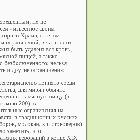
азрешенным, но не
сеи - известное своим
второго Храма; в целом
 ограничений, в частности,
на быть удалена вся кровь,
мясной пищей, а также
 безболезненного; нельзя
ть и другие ограничения;
гетарианство принято среди
енства; для мирян обычно
рещено есть мясную пищу (в
 около 200); в
ительные ограничения на
авета; в традиционных русских
боров, молокан, христововеров)
до заметить, что
анских верований в конце XIX