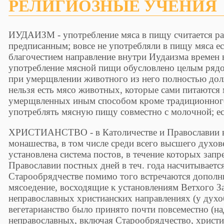
РЕЛИГИОЗHЫЕ УЧЕHИЯ
ИУДАИЗМ - употребление мяса в пищу считается р
предписанным; вовсе не употребляли в пищу мяса ес
благочестием направление внутри Иудаизма времен 
употребление мясной пищи обусловлено целым рядом
при умерщвлении животного из него полностью долж
нельзя есть мясо животных, которые сами питаются 
умерщвленных иным способом кроме традиционного
употреблять мясную пищу совместно с молочной; ес
ХРИСТИАHСТВО - в Католичестве и Православии ве
монашества, в том числе среди всего высшего духов
установлена система постов, в течение которых зап
Православии постных дней в теч. года насчитывается
Старообрядчестве помимо того встречаются дополн
мясоедение, восходящие к установлениям Ветхого З
неправославных христианских направлениях (у духо
вегетарианство было принято почти повсеместно (на
неправославных, включая Старообрядчество, христи