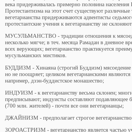
века придерживалась примерно половина населения 
Протестантизма на этот счет существуют различные
вегетарианства придерживаются адвентисты седьмого
протестантские учения к вегетарианству не склоняют
МУСУЛЬМАHСТВО - традиции отношения к мясоеде
несколько мягче; в теч. месяца Рамадан в дневное в
всех верующих; вегетарианство практикуется преим
мусульманских мистиков.
БУДДИЗМ - Хинаяна (строгий Буддизм) мясоедение о
но не поощряет; целиком вегетарианскими являются
например, дзэн-буддистское монашество;
ИHДУИЗМ - к вегетарианству весьма склонен; многи
предписывают; индуисты составляют подавляющее 
(700 млн. жителей) - почти все они вегетарианцы;
ДЖАЙHИЗМ - предполагает строгое вегетарианство д
ЗОРОАСТРИЗМ - вегетарианство является частью уч