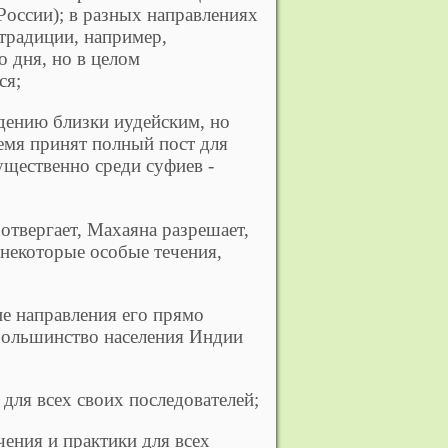
России); в разных направлениях
 традиции, например,
 дня, но в целом
ся;
нию близки иудейским, но
ремя принят полный пост для
ущественно среди суфиев -
твергает, Махаяна разрешает,
 некоторые особые течения,
е направления его прямо
большинство населения Индии
ля всех своих последователей;
ения и практики для всех