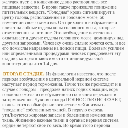
желудок пуст, а в кишечнике давно растворились все
пищевые вещества. В крови также произошло понижение
питательных веществ. “Голодная” кровь сигнализирует в
центр голода, расположенный в головном мозге, об
изменении своего химизма. Он приходит в возбуждение и
влияет на лобные отделы коры головного мозга, которые
ответственны за питание. Это возбуждение постепенно
охватывает и другие отделы головного мозга, доминируя над
другими запросами. Человеку очень сильно хочется есть, и все
его помыслы направлены на поиски пищи. Волевым усилием
или определенными процедурами человек преодолевает эту
стадию, которая в зависимости от индивидуальной
конституции длится 1-4 дня.
ВТОРАЯ СТАДИЯ.
Из физиологии известно, что после
периода возбуждения в центральной нервной системе
наступает период торможения. Точно так же происходит и в
случае с голодом – преодолев натиск годных эмоций, кора
головного мозга из возбужденного состояния переходит в
заторможенное. Чувство голода ПОЛНОСТЬЮ ИСЧЕЗАЕТ,
включаются особые физиологические меХанизмы на
“поедание” собственных тканей. В первую очередь
утиЛизуются жировые запасы и болезненно измененная
ткань. Жизненно важные ткани и органы: нервная система,
сердце не теряют свое-го веса. Во время этого периода