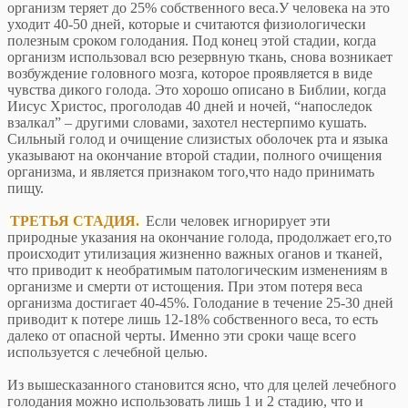
организм теряет до 25% собственного веса.У человека на это
уходит 40-50 дней, которые и считаются физиологически
полезным сроком голодания. Под конец этой стадии, когда
организм использовал всю резервную ткань, снова возникает
возбуждение головного мозга, которое проявляется в виде
чувства дикого голода. Это хорошо описано в Библии, когда
Иисус Христос, проголодав 40 дней и ночей, “напоследок
взалкал” – другими словами, захотел нестерпимо кушать.
Сильный голод и очищение слизистых оболочек рта и языка
указывают на окончание второй стадии, полного очищения
организма, и является признаком того,что надо принимать
пищу.
ТРЕТЬЯ СТАДИЯ.
Если человек игнорирует эти
природные указания на окончание голода, продолжает его,то
происходит утилизация жизненно важных оганов и тканей,
что приводит к необратимым патологическим изменениям в
организме и смерти от истощения. При этом потеря веса
организма достигает 40-45%. Голодание в течение 25-30 дней
приводит к потере лишь 12-18% собственного веса, то есть
далеко от опасной черты. Именно эти сроки чаще всего
используется с лечебной целью.
Из вышесказанного становится ясно, что для целей лечебного
голодания можно использовать лишь 1 и 2 стадию, что и