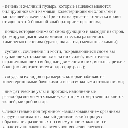
- печень и желчный пузырь, которые зашлаковываются
билирубиновыми камнями, холестериновыми хлопьями и
застоявшейся желчью. При этом нарушается отчистка крови
от ядов в этой большой «лаборатории» организма;
- почки, которые снижают свою функцию и выходят из строя,
формирующимся там камнями и песком различного
химического состава (ураты, оксалаты, смешанные камни);
- суставы, сочленения и кости, покрывающиеся слоем вы-
ступающих, отложившихся на них солей, значительно
ограничивающих свободные движения в них, вызывая резкие
боли (полиортрит остеохондроз, артрозы);
- сосуды всех видов и размеров, которые забиваются
холестериновыми бляшками и всевозможными отложениями;
- лимфатические узлы и протоки, наполненные
разнообразными «отходами», частицами омертвевших клеток
тканей, микробов и др.
Следовательно под термином «зашлаковывание» организма
следует понимать сложный динамический процесс
образования различных по своему происхождению и
характеру «шлаков» на всех уровнях человеческого