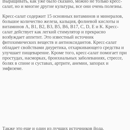
Выращивать, как уже было сказано, можно не только кресс-
салат, но и многие другие культуры, все они очень полезны.
Кресс-салат содержит 15 основных витаминов и минералов,
большое количество железа, кальция, фолиевой кислоты и
витаминов A, B1, B2, B3, B5, B6, B17, C, D, E и K. Кресс-
салат действует как легкий стимулятор и прекрасно
возбуждает аппетит. Это известный источник
фитохимических веществ и антиоксидантов. Кресс-салат
обладает свойствами диуретика, отхаркивающего средства и
улучшает пищеварение. Кроме того, кресс-салат помогает при
простудах, насморках, бронхиальных заболеваниях, стрессе,
болях в спине и суставах, артрите, анемии, запорах и
эмфиземе.
Также это еще и один из лучших источников йода,