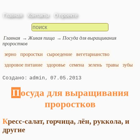
Главная
Контакты
О проекте
Главная
Живая пища
Посуда для выращивания
проростков
зерно
проростки
сыроедение
вегетарианство
здоровое питание
здоровье
семена
зелень
травы
зубы
admin
07.05.2013
Посуда для выращивания
проростков
Кресс-салат, горчица, лён, руккола, и
другие