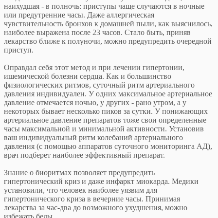
наихудшая - в полночь: приступы чаще случаются в ночные
или предутренние часы. Даже аллергическая
чувствительность бронхов к домашней пыли, как выяснилось,
наиболее выражена после 23 часов. Стало быть, приняв
лекарство ближе к полуночи, можно предупредить очередной
приступ.
Оправдал себя этот метод и при лечении гипертонии,
ишемической болезни сердца. Как и большинство
физиологических ритмов, суточный ритм артериального
давления индивидуален. У одних максимальное артериальное
давление отмечается ночью, у других - рано утром, а у
некоторых бывает несколько пиков за сутки. У понижающих
артериальное давление препаратов тоже свои определенные
часы максимальной и минимальной активности. Установив
ваш индивидуальный ритм колебаний артериального
давления (с помощью аппаратов суточного мониторинга АД),
врач подберет наиболее эффективный препарат.
Знание о биоритмах позволяет предупредить
гипертонический криз и даже инфаркт миокарда. Медики
установили, что человек наиболее уязвим для
гипертонического криза в вечерние часы. Принимая
лекарства за час-два до возможного ухудшения, можно
избежать беды.