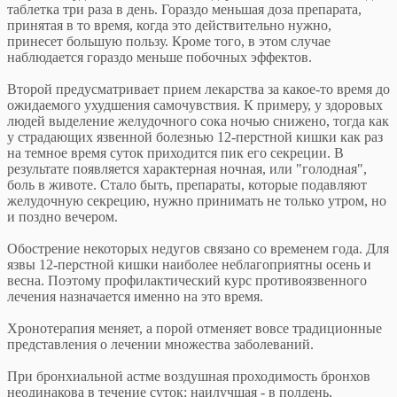
таблетка три раза в день. Гораздо меньшая доза препарата,
принятая в то время, когда это действительно нужно,
принесет большую пользу. Кроме того, в этом случае
наблюдается гораздо меньше побочных эффектов.
Второй предусматривает прием лекарства за какое-то время до
ожидаемого ухудшения самочувствия. К примеру, у здоровых
людей выделение желудочного сока ночью снижено, тогда как
у страдающих язвенной болезнью 12-перстной кишки как раз
на темное время суток приходится пик его секреции. В
результате появляется характерная ночная, или "голодная",
боль в животе. Стало быть, препараты, которые подавляют
желудочную секрецию, нужно принимать не только утром, но
и поздно вечером.
Обострение некоторых недугов связано со временем года. Для
язвы 12-перстной кишки наиболее неблагоприятны осень и
весна. Поэтому профилактический курс противоязвенного
лечения назначается именно на это время.
Хронотерапия меняет, а порой отменяет вовсе традиционные
представления о лечении множества заболеваний.
При бронхиальной астме воздушная проходимость бронхов
неодинакова в течение суток: наилучшая - в полдень,