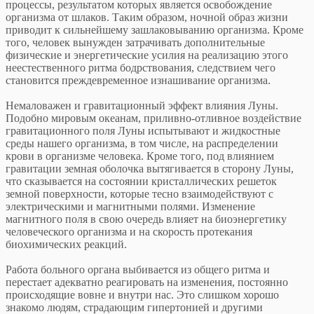
процессы, результатом которых является освобождение
организма от шлаков. Таким образом, ночной образ жизни
приводит к сильнейшему зашлаковыванию организма. Кроме
того, человек вынужден затрачивать дополнительные
физические и энергетические усилия на реализацию этого
неестественного ритма бодрствования, следствием чего
становится преждевременное изнашивание организма.
Немаловажен и гравитационный эффект влияния Луны.
Подобно мировым океанам, приливно-отливное воздействие
гравитационного поля Луны испытывают и жидкостные
среды нашего организма, в том числе, на распределении
крови в организме человека. Кроме того, под влиянием
гравитации земная оболочка вытягивается в сторону Луны,
что сказывается на состоянии кристаллических решеток
земной поверхности, которые тесно взаимодействуют с
электрическими и магнитными полями. Изменение
магнитного поля в свою очередь влияет на биоэнергетику
человеческого организма и на скорость протекания
биохимических реакций.
Работа больного органа выбивается из общего ритма и
перестает адекватно реагировать на изменения, постоянно
происходящие вовне и внутри нас. Это слишком хорошо
знакомо людям, страдающим гипертонией и другими