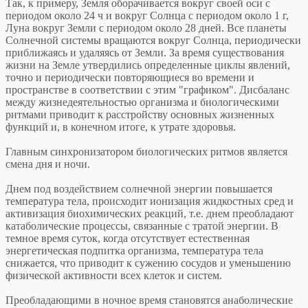
Так, к примеру, Земля оборачивается вокруг своей оси с
периодом около 24 ч и вокруг Солнца с периодом около 1 г,
Луна вокруг Земли с периодом около 28 дней. Все планеты
Солнечной системы вращаются вокруг Солнца, периодически
приближаясь и удаляясь от Земли. За время существования
жизни на Земле утвердились определенные циклы явлений,
точно и периодически повторяющиеся во времени и
пространстве в соответствии с этим "графиком". Дисбаланс
между жизнедеятельностью организма и биологическими
ритмами приводит к расстройству основных жизненных
функций и, в конечном итоге, к утрате здоровья.
Главным синхронизатором биологических ритмов является
смена дня и ночи.
Днем под воздействием солнечной энергии повышается
температура тела, происходит ионизация жидкостных сред и
активизация биохимических реакций, т.е. днем преобладают
катаболические процессы, связанные с тратой энергии. В
темное время суток, когда отсутствует естественная
энергетическая подпитка организма, температура тела
снижается, что приводит к сужению сосудов и уменьшению
физической активности всех клеток и систем.
Преобладающими в ночное время становятся анаболические