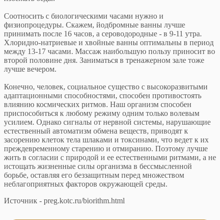
Соотносить с биологическими часами нужно и
физиопроцедуры. Скажем, йодбромные ванны лучше
принимать после 16 часов, а сероводородные - в 9-11 утра.
Хлоридно-натриевые и хвойные ванны оптимальны в период
между 13-17 часами. Массаж наибольшую пользу приносит во
второй половине дня. Заниматься в тренажерном зале тоже
лучше вечером.
Конечно, человек, социальное существо с высокоразвитыми
адаптационными способностями, способен противостоять
влиянию космических ритмов. Наш организм способен
приспособиться к любому режиму одним только волевым
усилием. Однако сигналы от нервной системы, нарушающие
естественный автоматизм обмена веществ, приводят к
засорению клеток тела шлаками и токсинами, что ведет к их
преждевременному старению и отмиранию. Поэтому лучше
жить в согласии с природой и ее естественными ритмами, а не
истощать жизненные силы организма в бессмысленной
борьбе, оставляя его беззащитным перед множеством
неблагоприятных факторов окружающей среды.
Источник - preg.kotc.ru/biorithm.html