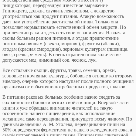
пищу,которая, перефразируя известное выражение
Гиппократа, должна служить лекарством, а лекарство
употребляться как продукт питания. Атакую возможность
дает нам употребление растительной пищи. Только она
позволяет нормализовать естественный обмен веществ. Но
при лечении рака и здесь есть свои ограничения. Назначая
своим больным рацион питания, я отдаю предпочтение
некоторым овощам (свекла, морковь), фруктам (яблоки),
ягодам (красная смородина), зерновым культурам (пшеница,
овес, гречка, ячмень). В очень ограниченном количестве
допускается мед, лимонный сок, чеснок, лук
.
Все остальные овощи, фрукты, травы, семечки, орехи,
зерновые и крупяные культуры, бобовые я отношу ко второму
эшелону, очередь которого наступает после полного очищения
организма от избыточно потребленных продуктов, шлаков.
В питании раковых больных особенно важно следить за
сохранностью биологических свойств пищи. Впервой части
книги я уже обращала внимание читателей на такую
особенность нашего пищеварения, как использование
механизма само переваривания, присущего всему живому. По
данным академика А. М. Уголева, переваривание пищи на
50% определяется ферментами не нашего желудочного сока, а
самой потребляемой в пищу ткани. Причем при длительной