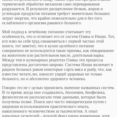
термической обработке механизм само переваривания
разрушается. В результате расщепление белков, жиров и
углеводов продуктов питания требует значительно больших
затрат энергии, что крайне нежелательно для и без того
ослабленного организма ракового больного.
Мой подход к лечебному питанию учитывает эту
особенность, что и отличает его от систем Озавы и Ниши. Тот,
кто взял на себя труд ознакомиться с первой частью этой
книги, тот заметит, что в кухне целебного питания
совершенно не используются такие приемы, как обжаривание
на животном или растительном масле, длительная варка.
Между тем в кулинарных рецептах Озавы эти процессы
представлены достаточно широко. Система Ниши включает в
рацион больных раком некоторые сорта мяса и рыбу, что, как
известно читате,лю, наносит ущерб здоровью не только
больного, но и абсолютно здорового человека.
Говорю это не с целью принизить значение названных систем.
В то время, когда они создавались, биохимия, биофизика,
физиология не располагали теми данными, которые были
получены позже. Поиск шел чисто эмпирическим путем с
широким использованием практического опыта,
накопленного человечеством за тысячелетия. А опыт
народных целителей - золотой фонд науки врачевания, хотя