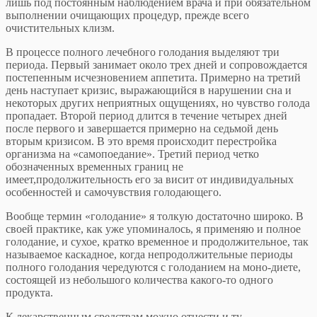
лишь под постоянным наблюдением врача и при обязательном
выполнении очищающих процедур, прежде всего
очистительных клизм.
В процессе полного лечебного голодания выделяют три
периода. Первый занимает около трех дней и сопровождается
постепенным исчезновением аппетита. Примерно на третий
день наступает кризис, выражающийся в нарушении сна и
некоторых других неприятных ощущениях, но чувство голода
пропадает. Второй период длится в течение четырех дней
после первого и завершается примерно на седьмой день
вторым кризисом. В это время происходит перестройка
организма на «самопоедание». Третий период четко
обозначенных временных границ не
имеет,продолжительность его за висит от индивидуальных
особенностей и самочувствия голодающего.
Вообще термин «голодание» я толкую достаточно широко. В
своей практике, как уже упоминалось, я применяю и полное
голодание, и сухое, кратко временное и продолжительное, так
называемое каскадное, когда непродолжительные периоды
полного голодания чередуются с голоданием на моно-диете,
состоящей из небольшого количества какого-то одного
продукта.
К лекарственным средствам можно отнести и ту