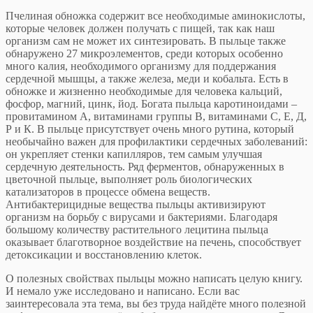
Пчелиная обножка содержит все необходимые аминокислоты,
которые человек должен получать с пищей, так как наш
организм сам не может их синтезировать. В пыльце также
обнаружено 27 микроэлементов, среди которых особенно
много калия, необходимого организму для поддержания
сердечной мышцы, а также железа, меди и кобальта. Есть в
обножке и жизненно необходимые для человека кальций,
фосфор, магний, цинк, йод. Богата пыльца каротиноидами –
провитамином А, витаминами группы В, витаминами С, Е, Д,
Р и К. В пыльце присутствует очень много рутина, который
необычайно важен для профилактики сердечных заболеваний:
он укрепляет стенки капилляров, тем самым улучшая
сердечную деятельность. Ряд ферментов, обнаруженных в
цветочной пыльце, выполняет роль биологических
катализаторов в процессе обмена веществ.
Антибактерицидные вещества пыльцы активизируют
организм на борьбу с вирусами и бактериями. Благодаря
большому количеству растительного лецитина пыльца
оказывает благотворное воздействие на печень, способствует
детоксикации и восстановлению клеток.
О полезных свойствах пыльцы можно написать целую книгу.
И немало уже исследовано и написано. Если вас
заинтересовала эта тема, вы без труда найдёте много полезной