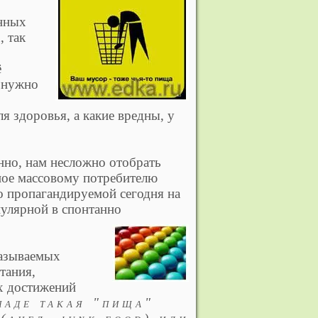
нных
, так
ё
ю нужно
я здоровья, а какие вредны, у
нно, нам несложно отобрать
ное массовому потребителю
о пропагандируемой сегодня на
пулярной в спонтанно
называемых
тания,
х достижений
паде такая "пища"