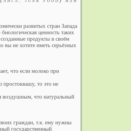
(англ. junk food) или
мически развитых стран Запада
о биологическая ценность таких
 созданные продукты в своём
но вы не хотите иметь серьёзных
ет, что если молоко при
ю простоквашу, то это не
и воздушным, что натуральный
воих граждан, т.к. ему нужны
авный государственный