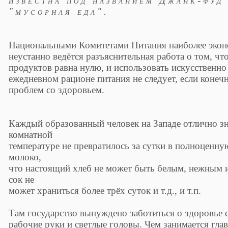
известна под названием Джанк-фуд 
"мусорная еда".
Национальными Комитетами Питания наиболее эконо
неустанно ведётся разъяснительная работа о том, чт
продуктов равна нулю, и использовать искусственно
ежедневном рационе питания не следует, если конеч
проблем со здоровьем.
Каждый образованный человек на Западе отлично зна
комнатной
температуре не превратилось за сутки в полноценну
молоко,
что настоящий хлеб не может быть белым, нежным 
сок не
может храниться более трёх суток и т.д., и т.п.
Там государство вынуждено заботиться о здоровье с
рабочие руки и светлые головы. Чем занимается гл