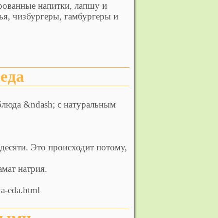
ированные напитки, лапшу и
ья, чизбургеры, гамбургеры и
 еда
блюда &ndash; с натуральным
десяти. Это происходит потому,
амат натрия.
ya-eda.html
упыми