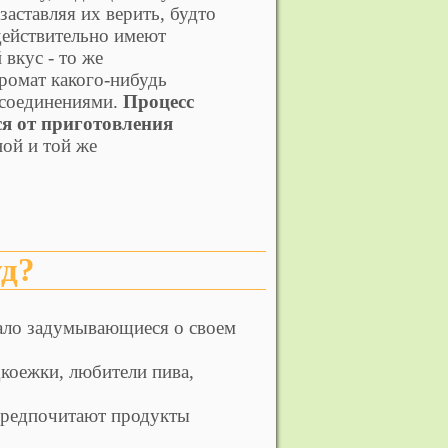
аставляя их верить, будто
действительно имеют
 вкус - то же
ромат какого-нибудь
 соединениями.
Процесс
ся от приготовления
ной и той же
уд?
ало задумывающиеся о своем
дкоежки, любители пива,
предпочитают продукты