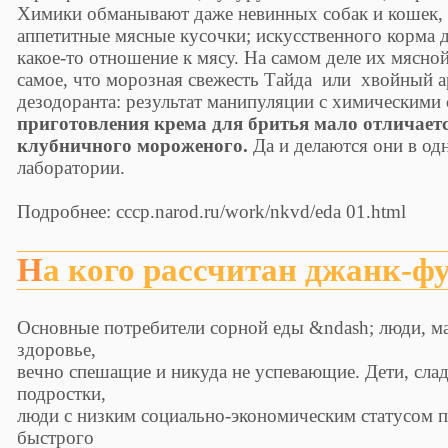
Химики обманывают даже невинных собак и кошек, з
аппетитные мясные кусочки; искусственного корма 
какое-то отношение к мясу. На самом деле их мясной
самое, что морозная свежесть Тайда или хвойный а
дезодоранта: результат манипуляции с химическими
приготовления крема для бритья мало отличает
клубничного мороженого.
Да и делаются они в од
лаборатории.
Подробнее: cccp.narod.ru/work/nkvd/eda 01.html
На кого рассчитан джанк-ф
Основные потребители сорной еды &ndash; люди, м
здоровье,
вечно спешащие и никуда не успевающие. Дети, сла
подростки,
люди с низким социально-экономическим статусом 
быстрого