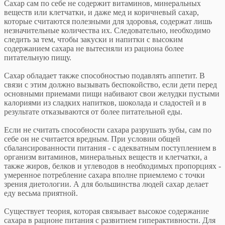
Сахар сам по себе не содержит витаминов, минеральных
веществ или клетчатки, и даже мед и коричневый сахар,
которые считаются полезными для здоровья, содержат лишь
незначительные количества их. Следовательно, необходимо
следить за тем, чтобы закуски и напитки с высоким
содержанием сахара не вытесняли из рациона более
питательную пищу.
Сахар обладает также способностью подавлять аппетит. В
связи с этим должно вызывать беспокойство, если дети перед
основными приемами пищи набивают свои желудки пустыми
калориями из сладких напитков, шоколада и сладостей и в
результате отказываются от более питательной еды.
Если не считать способности сахара разрушать зубы, сам по
себе он не считается вредным. При условии общей
сбалансированности питания - с адекватным поступлением в
организм витаминов, минеральных веществ и клетчатки, а
также жиров, белков и углеводов в необходимых пропорциях -
умеренное потребление сахара вполне приемлемо с точки
зрения диетологии. А для большинства людей сахар делает
еду весьма приятной.
Существует теория, которая связывает высокое содержание
сахара в рационе питания с развитием гиперактивности. Для