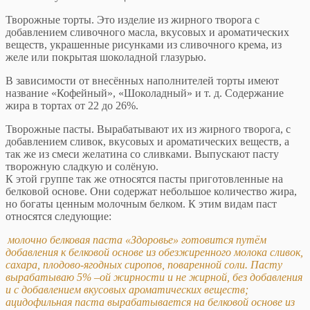
Творожные торты. Это изделие из жирного творога с
добавлением сливочного масла, вкусовых и ароматических
веществ, украшенные рисунками из сливочного крема, из
желе или покрытая шоколадной глазурью.
В зависимости от внесённых наполнителей торты имеют
название «Кофейный», «Шоколадный» и т. д. Содержание
жира в тортах от 22 до 26%.
Творожные пасты. Вырабатывают их из жирного творога, с
добавлением сливок, вкусовых и ароматических веществ, а
так же из смеси желатина со сливками. Выпускают пасту
творожную сладкую и солёную.
К этой группе так же относятся пасты приготовленные на
белковой основе. Они содержат небольшое количество жира,
но богаты ценным молочным белком. К этим видам паст
относятся следующие:
молочно белковая паста «Здоровье» готовится путём
добавления к белковой основе из обезжиренного молока сливок,
сахара, плодово-ягодных сиропов, поваренной соли. Пасту
вырабатываю 5% –ой жирности и не жирной, без добавления
и с добавлением вкусовых ароматических веществ;
ацидофильная паста вырабатывается на белковой основе из