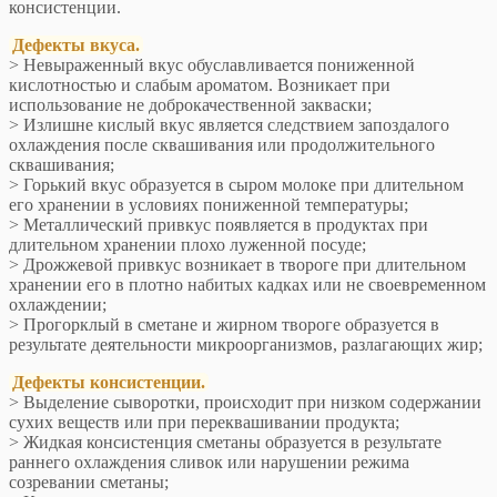
консистенции.
Дефекты вкуса.
> Невыраженный вкус обуславливается пониженной
кислотностью и слабым ароматом. Возникает при
использование не доброкачественной закваски;
> Излишне кислый вкус является следствием запоздалого
охлаждения после сквашивания или продолжительного
сквашивания;
> Горький вкус образуется в сыром молоке при длительном
его хранении в условиях пониженной температуры;
> Металлический привкус появляется в продуктах при
длительном хранении плохо луженной посуде;
> Дрожжевой привкус возникает в твороге при длительном
хранении его в плотно набитых кадках или не своевременном
охлаждении;
> Прогорклый в сметане и жирном твороге образуется в
результате деятельности микроорганизмов, разлагающих жир;
Дефекты консистенции.
> Выделение сыворотки, происходит при низком содержании
сухих веществ или при переквашивании продукта;
> Жидкая консистенция сметаны образуется в результате
раннего охлаждения сливок или нарушении режима
созревании сметаны;