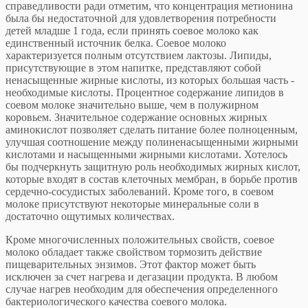
справедливости ради отметим, что концентрация метионина
была бы недостаточной для удовлетворения потребности
детей младше 1 года, если принять соевое молоко как
единственный источник белка. Соевое молоко
характеризуется полным отсутствием лактозы. Липиды,
присутствующие в этом напитке, представляют собой
ненасыщенные жирные кислоты, из которых большая часть -
необходимые кислоты. Процентное содержание липидов в
соевом молоке значительно выше, чем в полужирном
коровьем. Значительное содержание основных жирных
аминокислот позволяет сделать питание более полноценным,
улучшая соотношение между полиненасыщенными жирными
кислотами и насыщенными жирными кислотами. Хотелось
бы подчеркнуть защитную роль необходимых жирных кислот,
которые входят в состав клеточных мембран, в борьбе против
сердечно-сосудистых заболеваний. Кроме того, в соевом
молоке присутствуют некоторые минеральные соли в
достаточно ощутимых количествах.
Кроме многочисленных положительных свойств, соевое
молоко обладает также свойством тормозить действие
пищеварительных энзимов. Этот фактор может быть
исключен за счет нагрева и дегазации продукта. В любом
случае нагрев необходим для обеспечения определенного
бактериологического качества соевого молока.