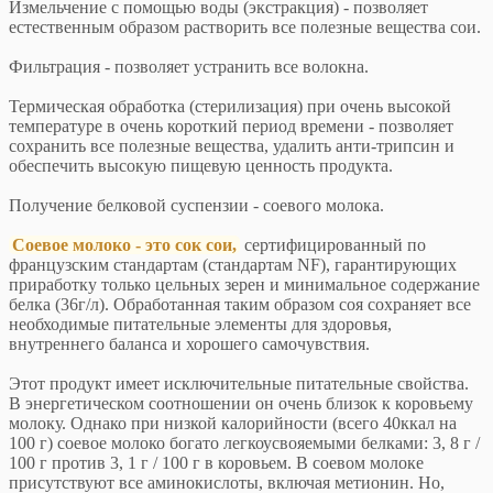
Измельчение с помощью воды (экстракция) - позволяет
естественным образом растворить все полезные вещества сои.
Фильтрация - позволяет устранить все волокна.
Термическая обработка (стерилизация) при очень высокой
температуре в очень короткий период времени - позволяет
сохранить все полезные вещества, удалить анти-трипсин и
обеспечить высокую пищевую ценность продукта.
Получение белковой суспензии - соевого молока.
Соевое молоко - это сок сои,
сертифицированный по
французским стандартам (стандартам NF), гарантирующих
приработку только цельных зерен и минимальное содержание
белка (36г/л). Обработанная таким образом соя сохраняет все
необходимые питательные элементы для здоровья,
внутреннего баланса и хорошего самочувствия.
Этот продукт имеет исключительные питательные свойства.
В энергетическом соотношении он очень близок к коровьему
молоку. Однако при низкой калорийности (всего 40ккал на
100 г) соевое молоко богато легкоусвояемыми белками: 3, 8 г /
100 г против 3, 1 г / 100 г в коровьем. В соевом молоке
присутствуют все аминокислоты, включая метионин. Но,