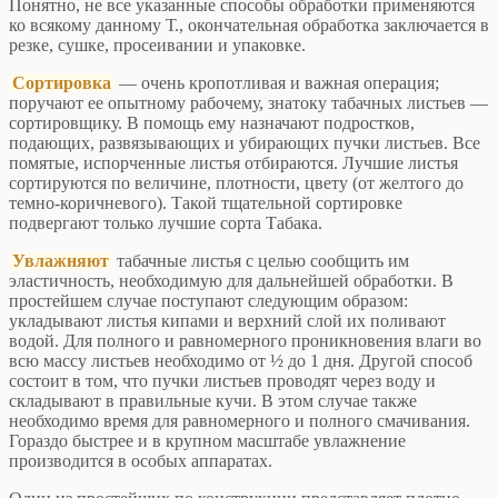
Понятно, не все указанные способы обработки применяются
ко всякому данному Т., окончательная обработка заключается в
резке, сушке, просеивании и упаковке.
Сортировка
— очень кропотливая и важная операция;
поручают ее опытному рабочему, знатоку табачных листьев —
сортировщику. В помощь ему назначают подростков,
подающих, развязывающих и убирающих пучки листьев. Все
помятые, испорченные листья отбираются. Лучшие листья
сортируются по величине, плотности, цвету (от желтого до
темно-коричневого). Такой тщательной сортировке
подвергают только лучшие сорта Табака.
Увлажняют
табачные листья с целью сообщить им
эластичность, необходимую для дальнейшей обработки. В
простейшем случае поступают следующим образом:
укладывают листья кипами и верхний слой их поливают
водой. Для полного и равномерного проникновения влаги во
всю массу листьев необходимо от ½ до 1 дня. Другой способ
состоит в том, что пучки листьев проводят через воду и
складывают в правильные кучи. В этом случае также
необходимо время для равномерного и полного смачивания.
Гораздо быстрее и в крупном масштабе увлажнение
производится в особых аппаратах.