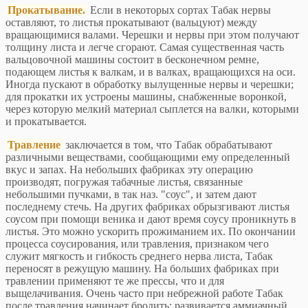
Прокатывание.
Если в некоторых сортах Табак нервы
оставляют, то листья прокатывают (вальцуют) между
вращающимися валами. Черешки и нервы при этом получают
толщину листа и легче сгорают. Самая существенная часть
вальцовочной машины состоит в бесконечном ремне,
подающем листья к валкам, и в валках, вращающихся на оси.
Иногда пускают в обработку вылущенные нервы и черешки;
для прокатки их устроены машины, снабженные воронкой,
через которую мелкий материал сыплется на валки, которыми
и прокатывается.
Травление
заключается в том, что Табак обрабатывают
различными веществами, сообщающими ему определенный
вкус и запах. На небольших фабриках эту операцию
производят, погружая табачные листья, связанные
небольшими пучками, в так наз. "соус", и затем дают
последнему стечь. На других фабриках обрызгивают листья
соусом при помощи веника и дают время соусу проникнуть в
листья. Это можно ускорить прожиманием их. По окончании
процесса соусирования, или травления, признаком чего
служит мягкость и гибкость среднего нерва листа, Табак
переносят в режущую машину. На больших фабриках при
травлении применяют те же прессы, что и для
выщелачивания. Очень часто при небрежной работе Табак
после травления начинает бродить; развивается аммиачный