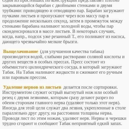
Один из простейших по конструкции представляет плотно
закрывающийся барабан с двойными стенками и двумя
трубками: приводящею и отводящею пар. Барабан загружают
пучками листьев и пропускают через всю массу пар в
продолжение нескольких секунд, затем в промежуток между
стенками барабана наливают холодной воды, чтобы пар
сконденсировался в массе листьев. В некоторых случаях,
когда, напр., подсох уже резанный Т., его поливают из насоса,
дающего чрезвычайно мелкие брызги.
Выщелачивание
(для улучшения качества табака)
производится водой, слабыми растворами соляной кислоты и
других веществ в особых прессах. Пресс состоит из
объемистого цилиндрического сосуда, в который загружают
Табак. На Табак наливают жидкости и сжимают его ручным
или паровым прессом.
Удаление нервов из листьев
делается после сортировки.
Инструментом служит острый выгнутый нож или особый
резец с двумя лезвиями, которым сразу делают разрез по
обеим сторонам главного нерва (удаляют только этот нерв).
Иногда для этой цели служат два лезвия, укрепленные в столе
параллельно друг другу, на расстоянии толщины нерва.
Проводя лист по этим ножам, удаляют нерв. Нервы и черешки
трудно сгорают и сообщают Табак неприятный едкий запах.