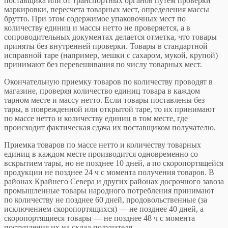
поставщика или от транспортных органов путем проверки
маркировки, пересчета товарных мест, определения массы
брутто. При этом содержимое упаковочных мест по
количеству единиц и массы нетто не проверяется, а в
сопроводительных документах делается отметка, что товары
приняты без внутренней проверки. Товары в стандартной
исправной таре (например, мешки с сахаром, мукой, крупой)
принимают без перевешивания по числу товарных мест.
Окончательную приемку товаров по количеству проводят в
магазине, проверяя количество единиц товара в каждом
тарном месте и массу нетто. Если товары поставлены без
тары, в поврежденной или открытой таре, то их принимают
по массе нетто и количеству единиц в том месте, где
происходит фактическая сдача их поставщиком получателю.
Приемка товаров по массе нетто и количеству товарных
единиц в каждом месте производится одновременно со
вскрытием тары, но не позднее 10 дней, а по скоропортящейся
продукции не позднее 24 ч с момента получения товаров. В
районах Крайнего Севера и других районах досрочного завоза
промышленные товары народного потребления принимают
по количеству не позднее 60 дней, продовольственные (за
исключением скоропортящихся) — не позднее 40 дней, а
скоропортящиеся товары — не позднее 48 ч с момента
поступления их на склад получателя.