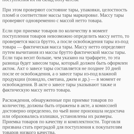
При этом проверяют состояние тары, упаковки, целостность
пломб и соответствие массы тары маркировке. Массу тары
проверяют одновременно с массой нетто товара.
Если при приемке товаров по количеству в момент
поступления товаров невозможно определить массу нетто, то
проверяется масса брутто, а после освобождения тары из-под
товара — фактическая масса тары. Массу нетто определяют
путем вычитания из массы брутто фактической массы тары.
Если тара весит больше, чем указано на трафарете, то эта
разница будет завесом тары, который должен быть оформлен
актом. Акт о завесе тары составляется не позднее 10 дней
после ее освобождения, а о завесе тары из-под влажной
продукции (повидло, сметана, джем и др.) — в момент ее
освобождения. В акте о завесе тары указывают также и
фактическую массу нетто товара.
Расхождения, обнаруженные при приемке товаров по
количеству, должны быть отражены в акте, а комиссией
достоверно определено, по чьей вине произошла недостача
или образовались излишки, установлены их размеры.
Приемка товаров по качеству и комплектности. Торговля
призвана стать преградой для поступления к покупателям
товаров низкого качества.