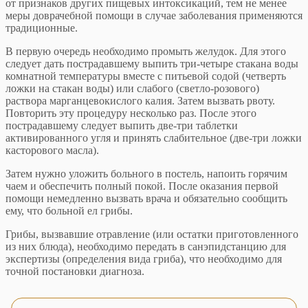
от признаков других пищевых интоксикаций, тем не менее
меры доврачебной помощи в случае заболевания применяются
традиционные.
В первую очередь необходимо промыть желудок. Для этого
следует дать пострадавшему выпить три-четыре стакана воды
комнатной температуры вместе с питьевой содой (четверть
ложки на стакан воды) или слабого (светло-розового)
раствора марганцевокислого калия. Затем вызвать рвоту.
Повторить эту процедуру несколько раз. После этого
пострадавшему следует выпить две-три таблетки
активированного угля и принять слабительное (две-три ложки
касторового масла).
Затем нужно уложить больного в постель, напоить горячим
чаем и обеспечить полный покой. После оказания первой
помощи немедленно вызвать врача и обязательно сообщить
ему, что больной ел грибы.
Грибы, вызвавшие отравление (или остатки приготовленного
из них блюда), необходимо передать в санэпидстанцию для
экспертизы (определения вида гриба), что необходимо для
точной постановки диагноза.