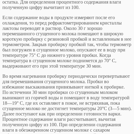
остатка. Для определения процентного содержания влаги
полученную цифру вычитают из 100.
Если содержание воды в продукте измеряют после его
охлаждения, то перед рефрактометрированием кристаллы
лактозы переводят в раствор. Около 30 г хорошо
перемешанного сгущенного молока помещают в широкую
короткую пробирку с резиновой пробкой и вставленным в нее
термометром. Закрыв пробирку пробкой так, чтобы термометр
был погружен в сгущенное молоко, опускают ее в воду при
температуре 75° С до нижнего уровня пробки. Когда
температура в сгущенном молоке поднимется до 70° С,
выдерживают его при этой температуре 30 мин.
Во время нагревания пробирку периодически перевертывают
для перемешивания сгущенного молока. Пробки во
избежание выскакивания привязывают ниткой к пробирке.
По истечении 30 мин пробирки со сгущенным молоком
вынимают из горячей воды и помещают в воду температурой
18—19° С, где их оставляют в покое, не встряхивая, пока
сгущенное молоко не достигнет температуры 20°С (3—5 мин).
Далее поступают как при определении готовности варки.
Процентное содержание влаги рассчитывают, вычитая
полученную цифру из 100. При определении содержания
влаги в обезжиренном сгущенном молоке с сахаром