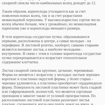
сахарной свеклы число камбиальных колец доходит до 12.
Таким образом, корнеплоды утолщаются как за счет
появления новых колец, так и за счет разрастания
межкольцевой пернхимы. У высокосахаристых сортов число
колец обычно больше, чем у урожайных, но межкольцевая
паренхима уже и корнеплоды меньшего размера.
В теле корнеплода сосудистые пучки, образовавшиеся
первыми, расположены в центре, а самые молодые - на
периферии. В листовой розетке, наоборот, самыми старыми
являются внешние листья, а наиболее молодыми -
внутренние. В связи с этим в головке корнеплода сосудистые
пучки перекрещиваются и возрастает относительное
содержание клетчатки.
Листья сахарной свеклы крупные, цельные, черешковые.
Форма их меняется с возрастом: у молодых листьев черешки
короткие и пластинки округлой формы, у более старых -
черешки удлиняются, а пластинка приобретает сердцевидную
форму. Поверхность листовой пластинки может быть гладкой
или гофрированной, волнистой, что является сортовым
признаком и зависит также от условий произрастания. По
расположению листовой пластинки различают листья
плоские, стелющиеся, когда они почти лежат на земла, и