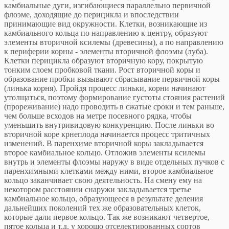
камбиальные дуги, изгибающиеся параллельно первичной
флоэме, доходящие до перицикла и впоследствии
принимающие вид окружности. Клетки, возникающие из
камбиального кольца по направлению к центру, образуют
элементы вторичной ксилемы (древесины), а по направлению
к периферии корны - элементы вторичной флоэмы (луба).
Клетки перицикла образуют вторичную кору, покрытую
тонким слоем пробковой ткани. Рост вторичной коры и
образование пробки вызывают сбрасывание первичной коры
(линька корня). Пройдя процесс линьки, корни начинают
утолщаться, поэтому формирование густоты стояния растений
(прореживание) надо проводить в сжатые сроки и тем раньше,
чем больше всходов на метре посевного рядка, чтобы
уменьшить внутривидовую конкуренцию. После линьки во
вторичной коре крнеплода начинается процесс тритичных
изменений. В паренхиме вторичной коры закладывается
второе камбиальное кольцо. Отложив элементы ксилемы
внутрь и элементы флоэмы наружу в виде отдельных пучков с
паренхимными клетками между ними, второе камбиальное
кольцо заканчивает свою деятельность. На смену ему на
некотором расстоянии снаружи закладывается третье
камбиальное кольцо, образующееся в результате деления
дальнейших поколений тех же образовательных клеток,
которые дали первое кольцо. Так же возникают четвертое,
пятое кольца и т.д. у хорошо отселектированных сортов