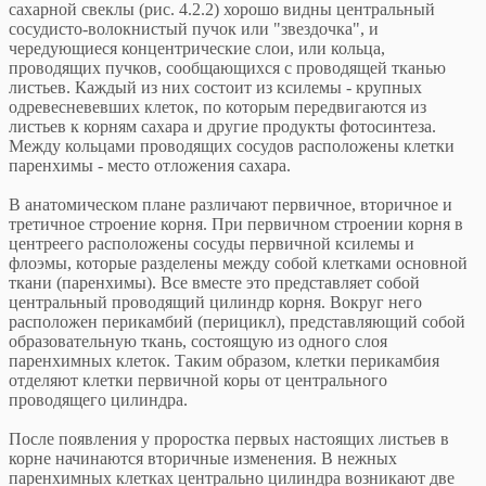
сахарной свеклы (рис. 4.2.2) хорошо видны центральный
сосудисто-волокнистый пучок или "звездочка", и
чередующиеся концентрические слои, или кольца,
проводящих пучков, сообщающихся с проводящей тканью
листьев. Каждый из них состоит из ксилемы - крупных
одревесневевших клеток, по которым передвигаются из
листьев к корням сахара и другие продукты фотосинтеза.
Между кольцами проводящих сосудов расположены клетки
паренхимы - место отложения сахара.
В анатомическом плане различают первичное, вторичное и
третичное строение корня. При первичном строении корня в
центреего расположены сосуды первичной ксилемы и
флоэмы, которые разделены между собой клетками основной
ткани (паренхимы). Все вместе это представляет собой
центральный проводящий цилиндр корня. Вокруг него
расположен перикамбий (перицикл), представляющий собой
образовательную ткань, состоящую из одного слоя
паренхимных клеток. Таким образом, клетки перикамбия
отделяют клетки первичной коры от центрального
проводящего цилиндра.
После появления у проростка первых настоящих листьев в
корне начинаются вторичные изменения. В нежных
паренхимных клетках центрально цилиндра возникают две