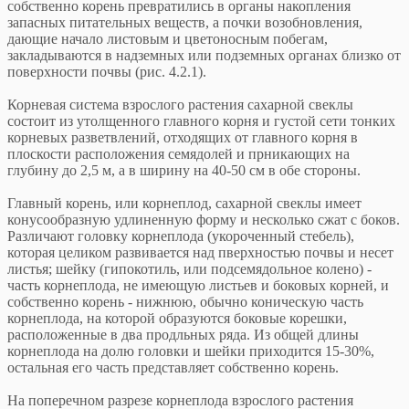
собственно корень превратились в органы накопления
запасных питательных веществ, а почки возобновления,
дающие начало листовым и цветоносным побегам,
закладываются в надземных или подземных органах близко от
поверхности почвы (рис. 4.2.1).
Корневая система взрослого растения сахарной свеклы
состоит из утолщенного главного корня и густой сети тонких
корневых разветвлений, отходящих от главного корня в
плоскости расположения семядолей и прникающих на
глубину до 2,5 м, а в ширину на 40-50 см в обе стороны.
Главный корень, или корнеплод, сахарной свеклы имеет
конусообразную удлиненную форму и несколько сжат с боков.
Различают головку корнеплода (укороченный стебель),
которая целиком развивается над пверхностью почвы и несет
листья; шейку (гипокотиль, или подсемядольное колено) -
часть корнеплода, не имеющую листьев и боковых корней, и
собственно корень - нижнюю, обычно коническую часть
корнеплода, на которой образуются боковые корешки,
расположенные в два продльных ряда. Из общей длины
корнеплода на долю головки и шейки приходится 15-30%,
остальная его часть представляет собственно корень.
На поперечном разрезе корнеплода взрослого растения