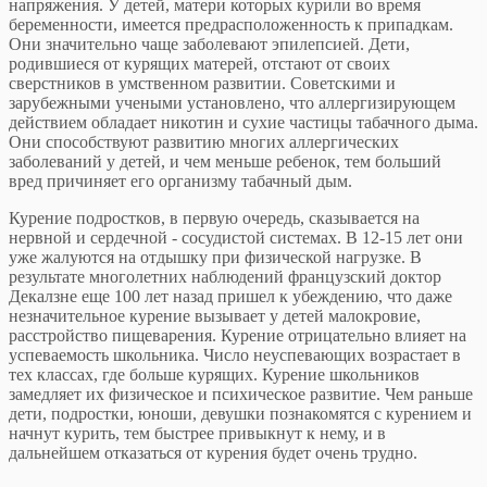
напряжения. У детей, матери которых курили во время
беременности, имеется предрасположенность к припадкам.
Они значительно чаще заболевают эпилепсией. Дети,
родившиеся от курящих матерей, отстают от своих
сверстников в умственном развитии. Советскими и
зарубежными учеными установлено, что аллергизирующем
действием обладает никотин и сухие частицы табачного дыма.
Они способствуют развитию многих аллергических
заболеваний у детей, и чем меньше ребенок, тем больший
вред причиняет его организму табачный дым.
Курение подростков, в первую очередь, сказывается на
нервной и сердечной - сосудистой системах. В 12-15 лет они
уже жалуются на отдышку при физической нагрузке. В
результате многолетних наблюдений французский доктор
Декалзне еще 100 лет назад пришел к убеждению, что даже
незначительное курение вызывает у детей малокровие,
расстройство пищеварения. Курение отрицательно влияет на
успеваемость школьника. Число неуспевающих возрастает в
тех классах, где больше курящих. Курение школьников
замедляет их физическое и психическое развитие. Чем раньше
дети, подростки, юноши, девушки познакомятся с курением и
начнут курить, тем быстрее привыкнут к нему, и в
дальнейшем отказаться от курения будет очень трудно.