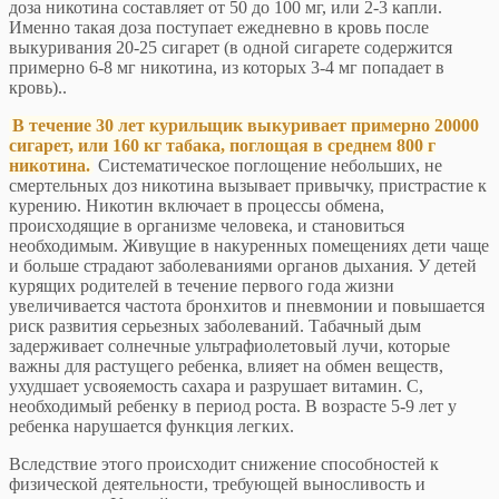
доза никотина составляет от 50 до 100 мг, или 2-3 капли.
Именно такая доза поступает ежедневно в кровь после
выкуривания 20-25 сигарет (в одной сигарете содержится
примерно 6-8 мг никотина, из которых 3-4 мг попадает в
кровь)..
В течение 30 лет курильщик выкуривает примерно 20000
сигарет, или 160 кг табака, поглощая в среднем 800 г
никотина.
Систематическое поглощение небольших, не
смертельных доз никотина вызывает привычку, пристрастие к
курению. Никотин включает в процессы обмена,
происходящие в организме человека, и становиться
необходимым. Живущие в накуренных помещениях дети чаще
и больше страдают заболеваниями органов дыхания. У детей
курящих родителей в течение первого года жизни
увеличивается частота бронхитов и пневмонии и повышается
риск развития серьезных заболеваний. Табачный дым
задерживает солнечные ультрафиолетовый лучи, которые
важны для растущего ребенка, влияет на обмен веществ,
ухудшает усвояемость сахара и разрушает витамин. С,
необходимый ребенку в период роста. В возрасте 5-9 лет у
ребенка нарушается функция легких.
Вследствие этого происходит снижение способностей к
физической деятельности, требующей выносливость и