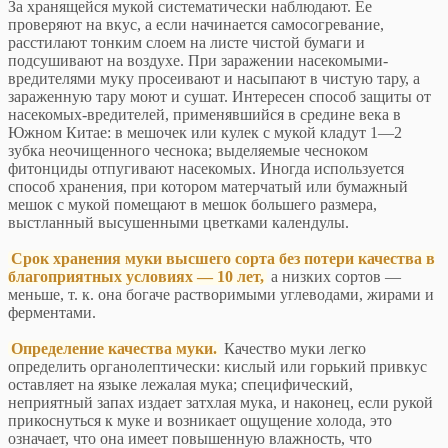
За хранящейся мукой систематически наблюдают. Ее
проверяют на вкус, а если начинается самосогревание,
расстилают тонким слоем на листе чистой бумаги и
подсушивают на воздухе. При заражении насекомыми-
вредителями муку просеивают и насыпают в чистую тару, а
зараженную тару моют и сушат. Интересен способ защиты от
насекомых-вредителей, применявшийся в средине века в
Южном Китае: в мешочек или кулек с мукой кладут 1—2
зубка неочищенного чеснока; выделяемые чесноком
фитонциды отпугивают насекомых. Иногда используется
способ хранения, при котором матерчатый или бумажный
мешок с мукой помещают в мешок большего размера,
выстланный высушенными цветками календулы.
Срок хранения муки высшего сорта без потери качества в
благоприятных условиях — 10 лет,
а низких сортов —
меньше, т. к. она богаче растворимыми углеводами, жирами и
ферментами.
Определение качества муки.
Качество муки легко
определить органолептически: кислый или горький привкус
оставляет на языке лежалая мука; специфический,
неприятный запах издает затхлая мука, и наконец, если рукой
прикоснуться к муке и возникает ощущение холода, это
означает, что она имеет повышенную влажность, что