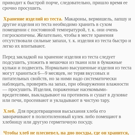
приводит к быстрой порче, следовательно, пришло время ее
срочно просушить.
Хранение изделий из теста.
Макароны, вермишель, лапшу и
другие изделия из теста необходимо хранить в сухом
помещении с постоянной температурой, т. к. они очень
гигроскопичны. Желательно, чтобы в месте хранения
отсутствовали сильные запахи, т. к. изделия из теста быстро и
легко их впитывают.
Перед закладкой на хранение изделия из теста следует
подсушить, уложить в мешочки из ткани или в бумажные
кульки и подвесить. Нормально высушенные изделия из теста
могут храниться 6—9 месяцев, не теряя вкусовых и
питательных свойств, но за ними надо систематически
наблюдать, проверять на запах, при обнаружении влажности
— просушить. Изделия, пораженные насекомыми-
вредителями, выкладывают на противень и сушат в духовке
или печи, просеивают и укладывают в чистую тару.
Хлеб.
Для предотвращения высыхания хлеба его
заворачивают в полиэтиленовый кулек либо помещают в
хлебницу или другую герметичную посуду.
Чтобы хлеб не плесневел, на дно посуды, где он хранится,