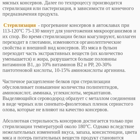
мясных консервов. Далее по техпроцессу производится
стерилизация или пастеризация, в зависимости от конечного
предназначения продукта.
Стерилизация
- прогревание консервов в автоклавах при
113-120°С 75-130 минут для уничтожения микроорганизмов и
их спор. Во время стерилизации белки коагулируют, коллаген
переходит в глютамин, изменяются органолептические
свойства и внешний вид консервов. Из мяса в бульон
переходит часть экстрактивных веществ (их количество
уменьшается) и жира, разрушается больше половины
витаминов В1, до 10% витаминов В2 и РР, 20-30%
пантотеновой кислоты, 10-15% аминокислоты аргинина.
Частичное расщепление белков при стерилизации
обусловливает повышение количества полипептидов,
аминокислот, аммиака, углекислоты, меркаптанов.
Выделяющийся сероводород образует с металлом соединения
в виде черных или синевато-фиолетовых пленок сернистого
олова, которые не влияют на качество консервов.
Абсолютная стерильность консервов достигается только при
стерилизации температурой около 180°С. Однако вследствие
нежелательных изменений вкуса, запаха, консистенции, цвета
мяса и потерь питательных веществ продукт становится