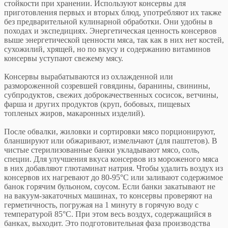
стойкости при хранении. Используют консервы для
приготовления первых и вторых блюд, употребляют их также
без предварительной кулинарной обработки. Они удобны в
походах и экспедициях. Энергетическая ценность консервов
выше энергетической ценности мяса, так как в них нет костей,
сухожилий, хрящей, но по вкусу и содержанию витаминов
консервы уступают свежему мясу.
Консервы вырабатываются из охлажденной или
размороженной созревшей говядины, баранины, свинины,
субпродуктов, свежих доброкачественных сосисок, ветчины,
фарша и других продуктов (круп, бобовых, пищевых
топленых жиров, макаронных изделий).
После обвалки, жиловки и сортировки мясо порционируют,
бланшируют или обжаривают, измельчают (для паштетов). В
чистые стерилизованные банки укладывают мясо, соль,
специи. Для улучшения вкуса консервов из мороженого мяса
в них добавляют глютаминат натрия. Чтобы удалить воздух из
консервов их нагревают до 80-95°С или заливают содержимое
банок горячим бульоном, соусом. Если банки закатывают не
на вакуум-закаточных машинах, то консервы проверяют на
герметичность, погружая на 1 минуту в горячую воду с
температурой 85°С. При этом весь воздух, содержащийся в
банках, выходит. Это подготовительная фаза производства