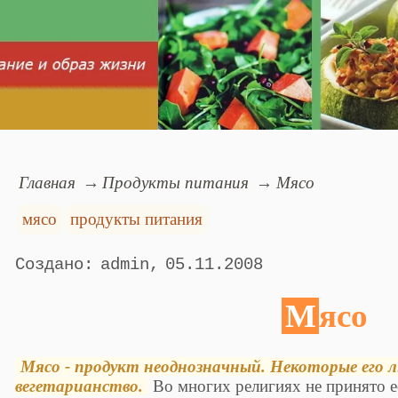
Главная
Продукты питания
Мясо
мясо
продукты питания
admin
05.11.2008
Мясо
Мясо - продукт неоднозначный. Некоторые его 
вегетарианство.
Во многих религиях не принято е