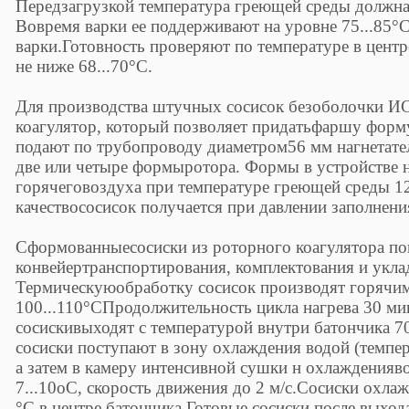
Передзагрузкой температура греющей среды должна
Вовремя варки ее поддерживают на уровне 75...85°
варки.Готовность проверяют по температуре в центр
не ниже 68...70°С.
Для производства штучных сосисок безоболочки
коагулятор, который позволяет придатьфаршу форму
подают по трубопроводу диаметром56 мм нагнетат
две или четыре формыротора. Формы в устройстве н
горячеговоздуха при температуре греющей среды 1
качествососисок получается при давлении заполнения
Сформованныесосиски из роторного коагулятора по
конвейертранспортирования, комплектования и уклад
Термическуюобработку сосисок производят горячи
100...110°СПродолжительность цикла нагрева 30 ми
сосискивыходят с температурой внутри батончика 7
сосиски поступают в зону охлаждения водой (темпер
а затем в камеру интенсивной сушки н охлажденияв
7...10оС, скорость движения до 2 м/с.Сосиски охла
°С в центре батончика.Готовые сосиски после выход