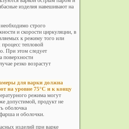
ьзуются варкой острым паром и
лбасные изделия навешивают на
 необходимо строго
ности и скорости циркуляции, в
вляемых к режиму того или
х процесс тепловой
о. При этом следует
а поверхности
лучае резко возрастут
камеры для варки должна
ют на уровне 75°С и к концу
ературного режима могут
же допустимой, продукт не
ть оболочка
фарша и оболочки.
асных изделий при варке