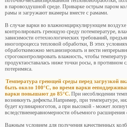
поточно-механизированной тепловойобработки, пол
в паровоздушной среде. Приварке острым паром ко
рамы и загружают вкамеры вместе с рамами.
В случае варки во влажномциркулирующем воздухе
контролировать греющую среду потемпературе, влаж
зависимости оттехнологических требований, предъя
иногопроцесса тепловой обработки, В этих условия
обработкиможно механизировать и вести непрерывн
строгоконтролировать влажность, чтобы температур
продуктаоставалась ниже точки росы, в противном с
потеримяса.
Температура греющей среды перед загрузкой в
быть около 100°С, во время варки ееподдержива
варки повышают до 85°С.
При несоблюдении темп
возникнуть дефекты.Например, при температуре, ни
будет кулинарноготов, а при высокой - может лопну
вследствиенеравномерности объемного расширения 
Важным условием для получения качественных колб