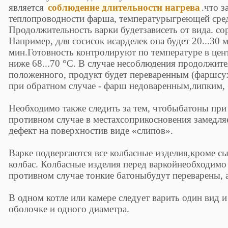
является
соблюдение длительности нагрева
.что з
теплопроводности фарша, температурыгреющей сред
Продолжительность варки будетзависеть от вида. сор
Например, для сосисок исарделек она будет 20...30 м
мин.Готовность контролируют по температуре в цент
ниже 68...70 °С. В случае несоблюдения продолжит
положенного, продукт будет переваренным (фаршсух
при обратном случае - фарш недоваренным,липким,
Необходимо также следить за тем, чтобыбатоны при 
противном случае в местахсоприкосновения замедляе
дефект на поверхностив виде «слипов».
Варке подвергаются все колбасные изделия,кроме 
колбас. Колбасные изделия перед варкойнеобходимо
противном случае тонкие батоныбудут переварены, 
В одном котле или камере следует варить один вид и
оболочке и одного диаметра.