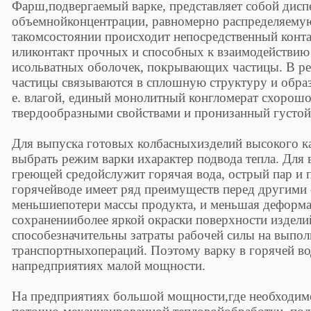
Фарш,подвергаемый варке, представляет собой дис
объемнойконцентрации, равномерно распределяемую
такомсостоянии происходит непосредственный конта
иликонтакт прочных и способных к взаимодействию
исольватных оболочек, покрывающих частицы. В рез
частицы связываются в сплошную структуру и образ
е. влагой, единый монолитный конгломерат схоро
твердообразными свойствами и пронизанный густой
Для выпуска готовых колбасныхизделий высокого к
выбрать режим варки ихарактер подвода тепла. Для 
греющей средойслужит горячая вода, острый пар и 
горячейводе имеет ряд преимуществ перед другими 
меньшиепотери массы продукта, и меньшая деформ
сохраненииболее яркой окраски поверхности издели
способезначительны затраты рабочей силы на выпо
транспортныхопераций. Поэтому варку в горячей во
напредприятиях малой мощности.
На предприятиях большой мощности,где необходимо