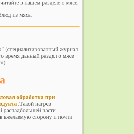
читайте в нашем разделе о мясе.
люд из мяса.
р" (специализированный журнал
то время данный раздел о мясе
u).
са
пловая обработка при
родукта
.Такой нагрев
й распадбольшей части
тв вжелаемую сторону и почти