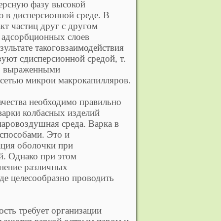
персную фазу высокой
 в дисперсионной среде. В
кт частиц друг с другом
 адсорбционных слоев
ультате такоговзаимодействия
уют сдисперсионной средой, т.
шо выраженными
сетью микрои макрокапилляров.
ачества необходимо правильно
варки колбасных изделий
паровоздушная среда. Варка в
способами. Это и
ация оболочки при
й. Однако при этом
лнение различных
де целесообразно проводить
сть требует организации