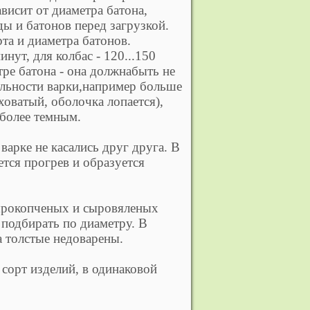
ависит от диаметра батона,
ы и батонов перед загрузкой.
та и диаметра батонов.
инут, для колбас - 120...150
ре батона - она должнабыть не
ельности варки,например больше
оватый, оболочка лопается),
 более темным.
варке не касались друг друга. В
тся прогрев и образуется
сырокопченых и сыровяленых
 подбирать по диаметру. В
а толстые недоварены.
 сорт изделий, в одинаковой