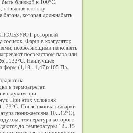
 быть близкой к 100°С.
С, повышая к концу
е батона, которая должнабыть
 ИСПОЛЬЗУЮТ роторный
 сосисок. Фарш в коагулятор
елями, позволяющими наполнять
агревают посредством пара или
26...133°С. Наилучшее
 форм (1,18...1,47)х105 Па.
падают на
ки в термоагрегат.
м воздухом при
нут. При этих условиях
0...73°С. После окончанияварки
атура понижаетсяна 10...12°С),
оздухом, температура которого
ждаются до температуры 12...15
а из термоагрегата группируют