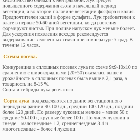
кислотностью близкой к нейтральной. Лук требует
повышенного содержания азота в начальный период
вегетации, а во второй половине вегетации фосфора и калия.
Предпочтителен калий в форме сульфата. Лук требователен к
влаге в первые 50-60 дней вегетации, когда растения
формируют листья. При поливе напуском лук меньше болеет.
Для ускорения появления всходов рекомендуется
выдерживание замоченных семян при температуре 5 град. В
течение 12 часов.
Схемы посева.
Конкуренция в сплошных посевах лука по схеме 9х9-10х10 по
сравнению с широкорядными (20+50) оказалась выше и
урожайность в сплошных посевах была выше в 2,1 раза, а
товарность на 8-15 %.
Сорта и гибриды лука репчатого
Сорта лука
подразделяются по длине вегетационного
периода на ранний 90-100 дн., средний 100-120 дн., поздний
более 120 дней. По размеру луковицы мелкие – менее 50 г,
средние 50-100 г, крупные более 100 г. По числу луковиц в
гнезде – малогнездные 1-2, среднегнездные 3-4 и
многогнездные – более 4 луковиц.