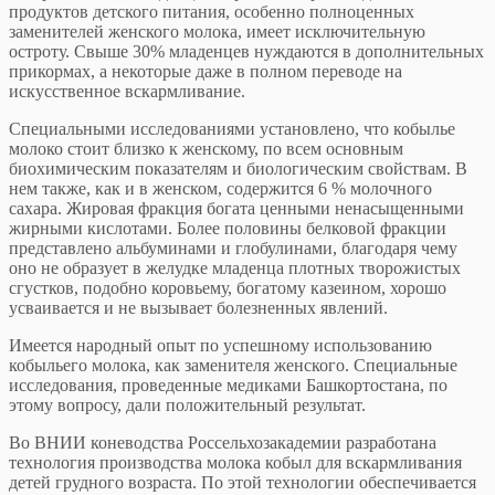
продуктов детского питания, особенно полноценных
заменителей женского молока, имеет исключительную
остроту. Свыше 30% младенцев нуждаются в дополнительных
прикормах, а некоторые даже в полном переводе на
искусственное вскармливание.
Специальными исследованиями установлено, что кобылье
молоко стоит близко к женскому, по всем основным
биохимическим показателям и биологическим свойствам. В
нем также, как и в женском, содержится 6 % молочного
сахара. Жировая фракция богата ценными ненасыщенными
жирными кислотами. Более половины белковой фракции
представлено альбуминами и глобулинами, благодаря чему
оно не образует в желудке младенца плотных творожистых
сгустков, подобно коровьему, богатому казеином, хорошо
усваивается и не вызывает болезненных явлений.
Имеется народный опыт по успешному использованию
кобыльего молока, как заменителя женского. Специальные
исследования, проведенные медиками Башкортостана, по
этому вопросу, дали положительный результат.
Во ВНИИ коневодства Россельхозакадемии разработана
технология производства молока кобыл для вскармливания
детей грудного возраста. По этой технологии обеспечивается