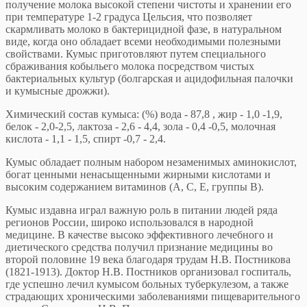
получение молока высокой степени чистоты и хранении его
при температуре 1-2 градуса Цельсия, что позволяет
скармливать молоко в бактерицидной фазе, в натуральном
виде, когда оно обладает всеми необходимыми полезными
свойствами. Кумыс приготовляют путем специального
сбраживания кобыльего молока посредством чистых
бактериальных культур (болгарская и ацидофильная палочки
и кумысные дрожжи).
Химический состав кумыса: (%) вода - 87,8 , жир - 1,0 -1,9,
белок - 2,0-2,5, лактоза - 2,6 - 4,4, зола - 0,4 -0,5, молочная
кислота - 1,1 - 1,5, спирт -0,7 - 2,4.
Кумыс обладает полным набором незаменимых аминокислот,
богат ценными ненасыщенными жирными кислотами и
высоким содержанием витаминов (А, С, Е, группы В).
Кумыс издавна играл важную роль в питании людей ряда
регионов России, широко использовался в народной
медицине. В качестве высоко эффективного лечебного и
диетического средства получил признание медицины во
второй половине 19 века благодаря трудам Н.В. Постникова
(1821-1913). Доктор Н.В. Постников организовал госпиталь,
где успешно лечил кумысом больных туберкулезом, а также
страдающих хроническими заболеваниями пищеварительного