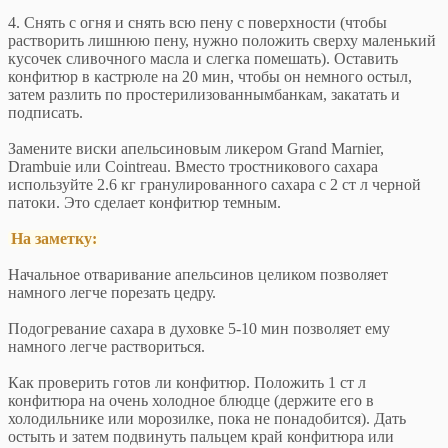
4. Снять с огня и снять всю пену с поверхности (чтобы
растворить лишнюю пену, нужно положить сверху маленький
кусочек сливочного масла и слегка помешать). Оставить
конфитюр в кастрюле на 20 мин, чтобы он немного остыл,
затем разлить по простерилизованнымбанкам, закатать и
подписать.
Замените виски апельсиновым ликером Grand Marnier,
Drambuie или Cointreau. Вместо тростникового сахара
используйте 2.6 кг гранулированного сахара с 2 ст л черной
патоки. Это сделает конфитюр темным.
На заметку:
Начальное отваривание апельсинов целиком позволяет
намного легче порезать цедру.
Подогревание сахара в духовке 5-10 мин позволяет ему
намного легче раствориться.
Как проверить готов ли конфитюр. Положить 1 ст л
конфитюра на очень холодное блюдце (держите его в
холодильнике или морозилке, пока не понадобится). Дать
остыть и затем подвинуть пальцем край конфитюра или