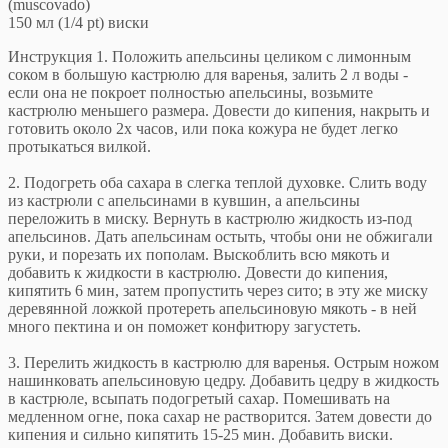
(muscovado)
150 мл (1/4 pt) виски
Инструкция 1. Положить апельсины целиком с лимонным
соком в большую кастрюлю для варенья, залить 2 л воды -
если она не покроет полностью апельсины, возьмите
кастрюлю меньшего размера. Довести до кипения, накрыть и
готовить около 2х часов, или пока кожура не будет легко
протыкаться вилкой.
2. Подогреть оба сахара в слегка теплой духовке. Слить воду
из кастрюли с апельсинами в кувшин, а апельсины
переложить в миску. Вернуть в кастрюлю жидкость из-под
апельсинов. Дать апельсинам остыть, чтобы они не обжигали
руки, и порезать их пополам. Выскоблить всю мякоть и
добавить к жидкости в кастрюлю. Довести до кипения,
кипятить 6 мин, затем пропустить через сито; в эту же миску
деревянной ложкой протереть апельсиновую мякоть - в ней
много пектина и он поможет конфитюру загустеть.
3. Перелить жидкость в кастрюлю для варенья. Острым ножом
нашинковать апельсиновую цедру. Добавить цедру в жидкость
в кастрюле, всыпать подогретый сахар. Помешивать на
медленном огне, пока сахар не растворится. Затем довести до
кипения и сильно кипятить 15-25 мин. Добавить виски.