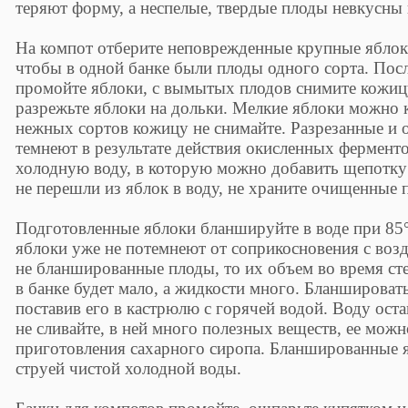
теряют форму, а неспелые, твердые плоды невкусны 
На компот отберите неповрежденные крупные яблоки
чтобы в одной банке были плоды одного сорта. Пос
промойте яблоки, с вымытых плодов снимите кожицу
разрежьте яблоки на дольки. Мелкие яблоки можно 
нежных сортов кожицу не снимайте. Разрезанные и
темнеют в результате действия окисленных ферменто
холодную воду, в которую можно добавить щепотку
не перешли из яблок в воду, не храните очищенные п
Подготовленные яблоки бланшируйте в воде при 85°
яблоки уже не потемнеют от соприкосновения с воз
не бланшированные плоды, то их объем во время ст
в банке будет мало, а жидкости много. Бланшироват
поставив его в кастрюлю с горячей водой. Воду ос
не сливайте, в ней много полезных веществ, ее можн
приготовления сахарного сиропа. Бланшированные я
струей чистой холодной воды.