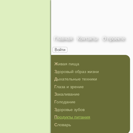
Главная
Контакты
О проекте
Войти
Живая пища
Здоровый образ жизни
Дыхательные техники
Глаза и зрение
Закаливание
Голодание
Здоровье зубов
Продукты питания
Словарь