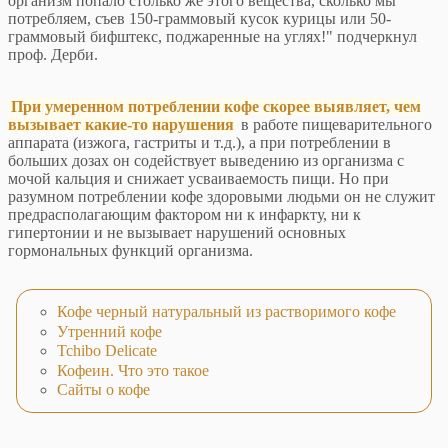
организм попало столько же этого вещества, сколько мы
потребляем, съев 150-граммовый кусок курицы или 50-
граммовый бифштекс, поджаренные на углях!" подчеркнул
проф. Дерби.
При умеренном потреблении кофе скорее выявляет, чем
вызывает какие-то нарушения
в работе пищеварительного
аппарата (изжога, гастриты и т.д.), а при потреблении в
больших дозах он содействует выведению из организма с
мочой кальция и снижает усваиваемость пищи. Но при
разумном потреблении кофе здоровыми людьми он не служит
предрасполагающим фактором ни к инфаркту, ни к
гипертонии и не вызывает нарушений основных
гормональных функций организма.
Кофе черный натуральный из растворимого кофе
Утренний кофе
Tchibo Delicate
Кофеин. Что это такое
Сайты о кофе