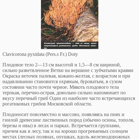
Clavicorona pyxidata (Pers.s Fr.) Doty
Плодовое тело 2—13 см высотой и 1,5—8 см шириной,
сильно разветвленное Ветви на вершине с зубчатыми краями
Окраска веточек палевая, кожано-желтая, с возрастом и при
надавливании становится охряным, буроватым, в сухом
состоянии часто почти черное. Мякоть плодового тела
терпкая, перечно-острая, довольно сильно напоминает по
вкусу перечный гриб Один из наиболее часто встречающихся
рогатиковых грибов Московской области.
Плодоносит повсеместно и массово, появляясь на пнях и
гнилой древесине лиственных пород (обычно осины, тополя,
березы и ивы) в лесах и парках. Встречается группами,
причем как в лесу, так и на хорошо прогреваемых солнцем
местах (лесных полянах, опушках, вдоль железнодорожных