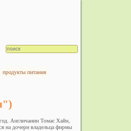
продукты питания
н")
год. Англичанин Томас Хайн,
лся на дочери владельца фирмы