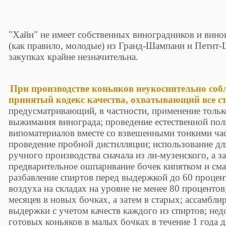
"Хайн" не имеет собственных виноградников и вино
(как правило, молодые) из Гранд-Шампани и Петит-
закупках крайне незначительна.
При производстве коньяков неукоснительно соб
принятый кодекс качества, охватывающий все с
предусматривающий, в частности, применение тольк
выжимания винограда; проведение естественной по
випоматериалов вместе со взвешенными тонкими час
проведение пробной дистилляции; использование дл
ручного производства сначала из ли-музенского, а з
предварительное ошпаривание бочек кипятком и сма
разбавление спиртов перед выдержкой до 60 процен
воздуха на складах на уровне не менее 80 процентов
месяцев в новых бочках, а затем в старых; ассамбл
выдержки с учетом качеств каждого из спиртов; не
готовых коньяков в малых бочках в течение 1 года 