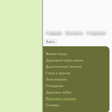
Главная
Контакты
О проекте
Войти
Живая пища
Здоровый образ жизни
Дыхательные техники
Глаза и зрение
Закаливание
Голодание
Здоровье зубов
Продукты питания
Словарь