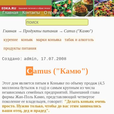
Главная
Контакты
О проекте
Главная
Продукты питания
Camus ("Камю")
курение
коньяк
марки коньяка
табак и алкоголь
продукты питания
admin
17.07.2008
Camus ("Камю")
Этот дом является пятым в Коньяке по объему продаж (4,5
миллиона бутылок в год) и самым крупным из числа
независимых семейных предприятий. Нынешний глава
фирмы Жан-Поль Камю, представляющий четвертое
поколение ее владельцев, говорит:
"Делать коньяк очень
просто. Нужно только, чтобы до вас этим занимались
ваши отец, дед и прадед".