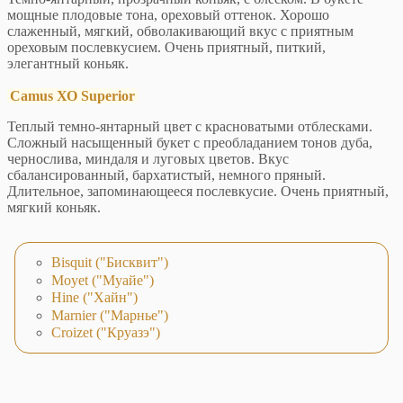
мощные плодовые тона, ореховый оттенок. Хорошо
слаженный, мягкий, обволакивающий вкус с приятным
ореховым послевкусием. Очень приятный, питкий,
элегантный коньяк.
Camus ХО Superior
Теплый темно-янтарный цвет с красноватыми отблесками.
Сложный насыщенный букет с преобладанием тонов дуба,
чернослива, миндаля и луговых цветов. Вкус
сбалансированный, бархатистый, немного пряный.
Длительное, запоминающееся послевкусие. Очень приятный,
мягкий коньяк.
Bisquit ("Бисквит")
Moyet ("Муайе")
Hine ("Хайн")
Marnier ("Марнье")
Croizet ("Круазэ")