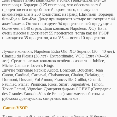
Дом владеет виноградниками в зонах Гранд-Шампань (20
гектаров) и Бордери (125 гектаров), что обеспечивает 8
процентов его потребностей; кроме того, он закупает
киноматериалы в 250 хозяйствах из Гранд-Шампани, Бордери.
Фэи-Буа и Бон-Буа. Дому принадлежат четыре винокурни с 44
аламбиками. Он экспортирует 94 процента своей продукции
более чем в 140 стран. Доля коньяков Napoleon, XC), Extra
очень высока и достигает 55 процентов, тогда как на YSOP
приходится 35 процентов, а на VS — всего 10 процентов.
Лучшие коньяки: Napoleon Extra Old, XO Superior (30—40 лет),
Chateau du Plessis (38 лет), Extraordinaire, VOC Extra (40—50
лет). Среди элитных коньяков особенно известны Jubilee,
Michel Camus и Lover's Rings.
Другие торговые марки: Ascott, Boncourt, Bouchard, Jean
Canon, Cardinal, Carnaval, Chabanneau, Chabot, Delafargue,
Dormont, Dussaut, Fol Amour, Franceville, Guillot, Gerard,
Paulhiac, Planat, Pionncau, Roos, Smart, Superlative, Tamon,
Texier Gerard, Vignelac. Дочерняя фир-ма CGEVF (Compagnie
des Grandes Eaux-de-Vies de France) занимается сбытом за
рубежом французских спиртных напитков.
Camus VSOP
Темно-янтарный, прозрачный коньяк, с блеском. В букете