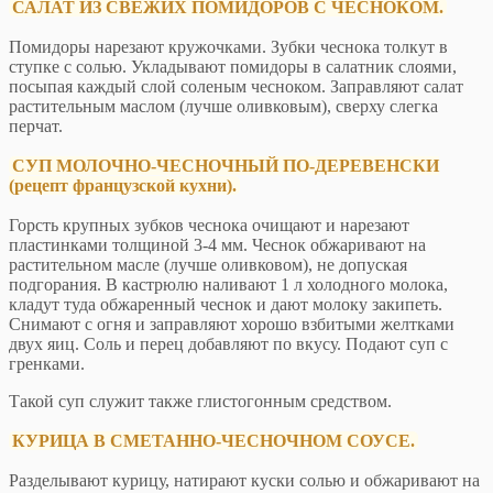
САЛАТ ИЗ СВЕЖИХ ПОМИДОРОВ С ЧЕСНОКОМ.
Помидоры нарезают кружочками. Зубки чеснока толкут в
ступке с солью. Укладывают помидоры в салатник слоями,
посыпая каждый слой соленым чесноком. Заправляют салат
растительным маслом (лучше оливковым), сверху слегка
перчат.
СУП МОЛОЧНО-ЧЕСНОЧНЫЙ ПО-ДЕРЕВЕНСКИ
(рецепт французской кухни).
Горсть крупных зубков чеснока очищают и нарезают
пластинками толщиной 3-4 мм. Чеснок обжаривают на
растительном масле (лучше оливковом), не допуская
подгорания. В кастрюлю наливают 1 л холодного молока,
кладут туда обжаренный чеснок и дают молоку закипеть.
Снимают с огня и заправляют хорошо взбитыми желтками
двух яиц. Соль и перец добавляют по вкусу. Подают суп с
гренками.
Такой суп служит также глистогонным средством.
КУРИЦА В СМЕТАННО-ЧЕСНОЧНОМ СОУСЕ.
Разделывают курицу, натирают куски солью и обжаривают на