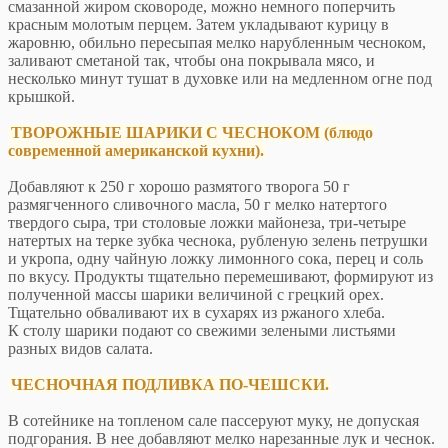
смазанной жиром сковороде, можно немного поперчить
красным молотым перцем. Затем укладывают курицу в
жаровню, обильно пересыпая мелко нарубленным чесноком,
заливают сметаной так, чтобы она покрывала мясо, и
несколько минут тушат в духовке или на медленном огне под
крышкой.
ТВОРОЖНЫЕ ШАРИКИ С ЧЕСНОКОМ (блюдо
современной американской кухни).
Добавляют к 250 г хорошо размятого творога 50 г
размягченного сливочного масла, 50 г мелко натертого
твердого сыра, три столовые ложки майонеза, три-четыре
натертых на терке зубка чеснока, рубленую зелень петрушки
и укропа, одну чайную ложку лимонного сока, перец и соль
по вкусу. Продукты тщательно перемешивают, формируют из
полученной массы шарики величиной с грецкий орех.
Тщательно обваливают их в сухарях из ржаного хлеба.
К столу шарики подают со свежими зелеными листьями
разных видов салата.
ЧЕСНОЧНАЯ ПОДЛИВКА ПО-ЧЕШСКИ.
В сотейнике на топленом сале пассеруют муку, не допуская
подгорания. В нее добавляют мелко нарезанные лук и чеснок.