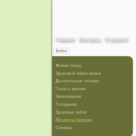
Главная
Контакты
О проекте
Войти
Живая пища
Здоровый образ жизни
Дыхательные техники
Глаза и зрение
Закаливание
Голодание
Здоровье зубов
Продукты питания
Словарь