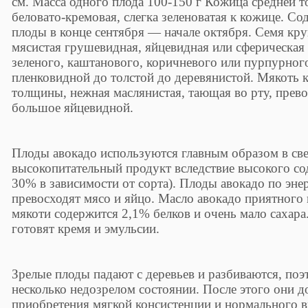
см. Масса одного плода 100-150 г Кожица средней 
беловато-кремовая, слегка зеленоватая к кожице. С
плоды в конце сентября — начале октября. Семя кр
мясистая грушевидная, яйцевидная или сферическая
зеленого, каштанового, коричневого или пурпурного
пленковидной до толстой до деревянистой. Мякоть к
толщины, нежная маслянистая, тающая во рту, прево
большое яйцевидной.
Плоды авокадо используются главным образом в све
высокопитательный продукт вследствие высокого сод
30% в зависимости от сорта). Плоды авокадо по эне
превосходят мясо и яйцо. Масло авокадо приятного 
мякоти содержится 2,1% белков и очень мало сахар
готовят кремя и эмульсии.
Зрелые плоды падают с деревьев и разбиваются, поэ
несколько недозрелом состоянии. После этого они д
приобретения мягкой консистенции и нормального в