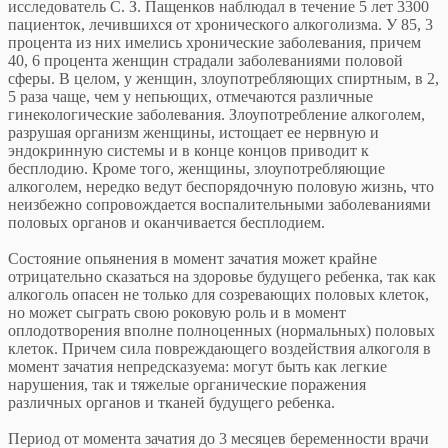
исследователь С. З. Пащенков наблюдал в течение 5 лет 3300
пациенток, лечившихся от хронического алкоголизма. У 85, 3
процента из них имелись хронические заболевания, причем
40, 6 процента женщин страдали заболеваниями половой
сферы. В целом, у женщин, злоупотребляющих спиртным, в 2,
5 раза чаще, чем у непьющих, отмечаются различные
гинекологические заболевания. Злоупотребление алкоголем,
разрушая организм женщины, истощает ее нервную и
эндокринную системы и в конце концов приводит к
бесплодию. Кроме того, женщины, злоупотребляющие
алкоголем, нередко ведут беспорядочную половую жизнь, что
неизбежно сопровождается воспалительными заболеваниями
половых органов и оканчивается бесплодием.
Состояние опьянения в момент зачатия может крайне
отрицательно сказаться на здоровье будущего ребенка, так как
алкоголь опасен не только для созревающих половых клеток,
но может сыграть свою роковую роль и в момент
оплодотворения вполне полноценных (нормальных) половых
клеток. Причем сила повреждающего воздействия алкоголя в
момент зачатия непредсказуема: могут быть как легкие
нарушения, так и тяжелые органические поражения
различных органов и тканей будущего ребенка.
Период от момента зачатия до 3 месяцев беременности врачи