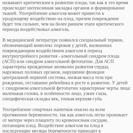
называют критическим в развитии плода, так как в это время
происходит интенсивная закладка органов и формирование
тканей. Употребление алкоголя может привести к
уродующему воздействию на плод, причем повреждение
будет тем сильнее, чем на более раннем этапе критического
периода воздействовал алкоголь.
В медицинской литературе появился специальный термин,
обозначающий комплекс пороков у детей, вызванных
повреждающим воздействием алкоголя в период
внутриутробного развития - алкогольный синдром плода
(АСП) или синдром алкогольной фетопатии. Для АСП
характерны врожденные аномалии развития сердца,
наружных половых органов, нарушение функции
центральной нервной системы, низкая масса тела при
рождении, отставание ребен6нка в росте и развитии. У детей
с синдромом алкогольной фетопатии характерные черты лица:
маленькая голова, в особенности лицо, узкие глаза,
специфическая складка век, тонкая верхняя губа.
Употребление спиртных напитков опасно на всем
протяжении беременности, так как алкоголь легко проникает
от матери через плаценту по кровеносным сосудам,
питающим плод. Воздействие алкоголя на плод в
последующие месяцы беременности приводит к