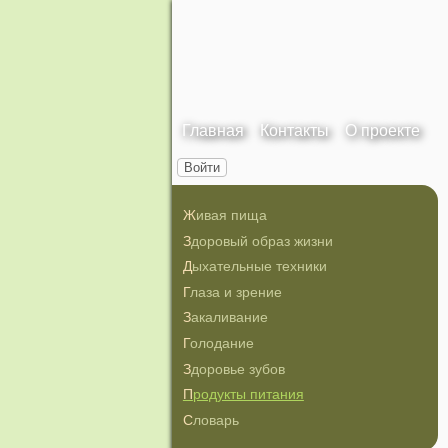
Главная
Контакты
О проекте
Войти
Живая пища
Здоровый образ жизни
Дыхательные техники
Глаза и зрение
Закаливание
Голодание
Здоровье зубов
Продукты питания
Словарь