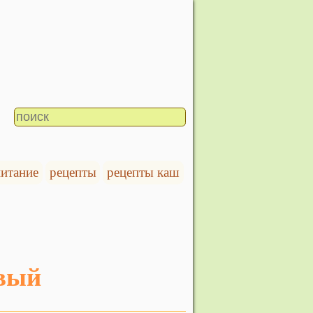
питание
рецепты
рецепты каш
овый