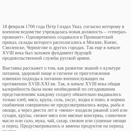
18 февраля 1700 года Петр I издал Указ, согласно которому в
военном ведомстве учреждалась новая должность – «генерал-
провиант». Одновременно создавался и Провиантский
приказ, склады которого располагались в Москве, Киеве,
Смоленске, Чернигове и других городах. Так еще в начале
XVIII века был заложен фундамент будущей
продовольственной службы русской армии.
Выставка расскажет о том, как развитие знаний о культуре
питания, здоровой пище и гигиене ее приготовления
изменяло подходы к питанию военнослужащих на
протяжении XVIII-XXI вв. Так, в начале XVIII века общая
калорийность была ниже необходимой по сегодняшним
представлениям: каждому солдату обязательно выдавались
только хлеб, мясо, крупа, соль, уксус, водка и пиво, в нормах
снабжения совершенно не предусматривались жиры, рыба и
овощи, а через двести лет в «меню» входили ржаной хлеб или
сухари, крупы, свежее мясо или мясные консервы, сливочное
масло или сало, мука, чай, сахар, свежие или сушеные овощи
и перец. Предусматривались и замены продуктов на период