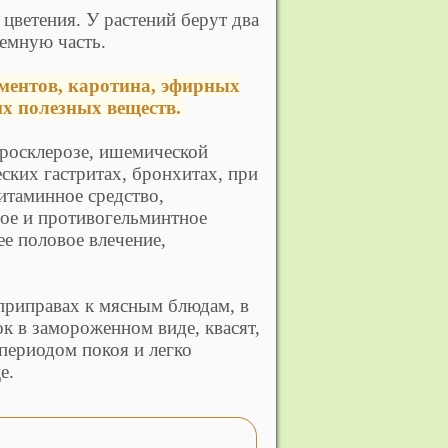
цветения. У растений берут два
земную часть.
ментов, каротина, эфирных
их полезных веществ.
еросклерозе, ишемической
ских гастритах, бронхитах, при
витаминное средство,
ое и противогельминтное
е половое влечение,
приправах к мясным блюдам, в
к в замороженном виде, квасят,
периодом покоя и легко
е.