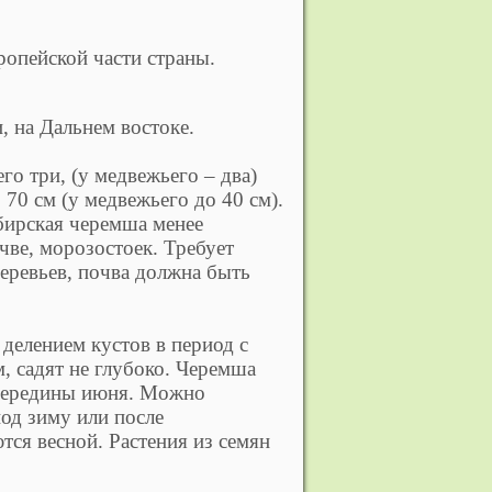
ропейской части страны.
, на Дальнем востоке.
го три, (у медвежьего – два)
 70 см (у медвежьего до 40 см).
ибирская черемша менее
чве, морозостоек. Требует
деревьев, почва должна быть
делением кустов в период с
м, садят не глубоко. Черемша
о середины июня. Можно
од зиму или после
тся весной. Растения из семян