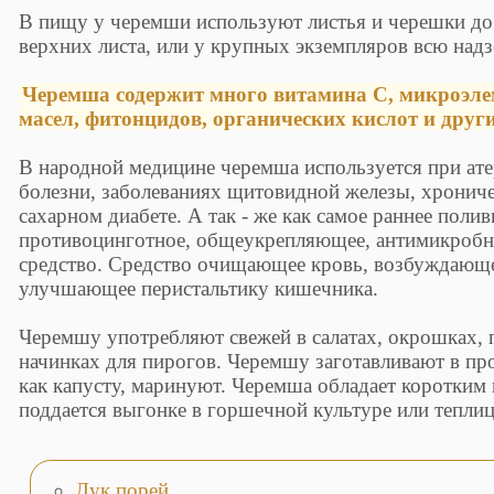
В пищу у черемши используют листья и черешки до 
верхних листа, или у крупных экземпляров всю над
Черемша содержит много витамина С, микроэле
масел, фитонцидов, органических кислот и друг
В народной медицине черемша используется при ат
болезни, заболеваниях щитовидной железы, хрониче
сахарном диабете. А так - же как самое раннее поли
противоцинготное, общеукрепляющее, антимикробн
средство. Средство очищающее кровь, возбуждающе
улучшающее перистальтику кишечника.
Черемшу употребляют свежей в салатах, окрошках, 
начинках для пирогов. Черемшу заготавливают в про
как капусту, маринуют. Черемша обладает коротким 
поддается выгонке в горшечной культуре или теплиц
Лук порей