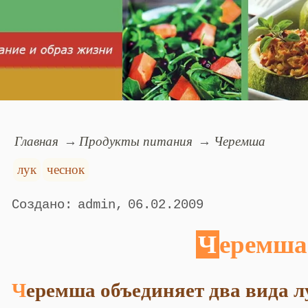
Главная
Продукты питания
Черемша
лук
чеснок
admin
06.02.2009
Черемша
Черемша объединяет два вида л