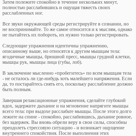
Затем полежите спокойно в течение нескольких минут,
полностью расслабившись и ощущая тяжесть своих
расслабленных ног.
Все звуки окружающей среды регистрируйте в сознании, но
не воспринимайте. То же самое относится и к мыслям, однако
не пытайтесь их побороть, их нужно только регистрировать.
Следующие упражнения идентичны упражнению,
описанному выше, но относятся к другим мышцам тела:
ягодичные мышцы, брюшной пресс, мышцы грудной клетки,
мышцы рук, мышцы лица (губы, лоб).
В заключение мысленно «пробегитесь» по всем мышцам тела
- не осталось ли где-нибудь хоть малейшего напряжения. Если
да, то постарайтесь снять его, поскольку расслабление должно
быть полным.
Завершая релаксационные упражнения, сделайте глубокий
вдох, задержите дыхание и на мгновение напрягите мышцы
всего тела: при выдохе расслабьте мышцы. После этого долго
лежите на спине - спокойно, расслабившись, дыхание ровное,
без задержек. Вы вновь обрели веру в свои силы, способны
преодолеть стрессовую ситуацию - и возникает ощущение
внутреннего спокойствия. После выполнения этих