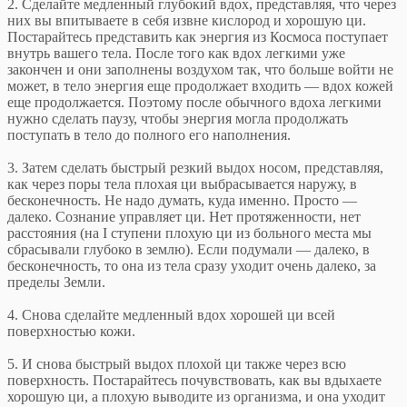
2. Сделайте медленный глубокий вдох, представляя, что через
них вы впитываете в себя извне кислород и хорошую ци.
Постарайтесь представить как энергия из Космоса поступает
внутрь вашего тела. После того как вдох легкими уже
закончен и они заполнены воздухом так, что больше войти не
может, в тело энергия еще продолжает входить — вдох кожей
еще продолжается. Поэтому после обычного вдоха легкими
нужно сделать паузу, чтобы энергия могла продолжать
поступать в тело до полного его наполнения.
3. Затем сделать быстрый резкий выдох носом, представляя,
как через поры тела плохая ци выбрасывается наружу, в
бесконечность. Не надо думать, куда именно. Просто —
далеко. Сознание управляет ци. Нет протяженности, нет
расстояния (на I ступени плохую ци из больного места мы
сбрасывали глубоко в землю). Если подумали — далеко, в
бесконечность, то она из тела сразу уходит очень далеко, за
пределы Земли.
4. Снова сделайте медленный вдох хорошей ци всей
поверхностью кожи.
5. И снова быстрый выдох плохой ци также через всю
поверхность. Постарайтесь почувствовать, как вы вдыхаете
хорошую ци, а плохую выводите из организма, и она уходит